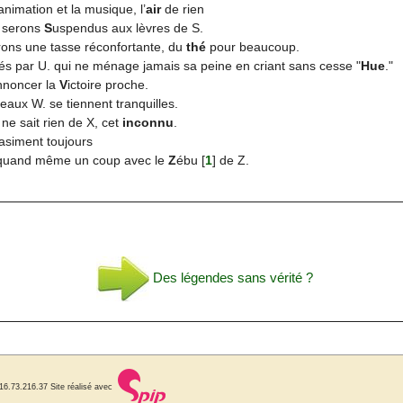
animation et la musique, l’
air
de rien
 serons
S
uspendus aux lèvres de S.
irons une tasse réconfortante, du
thé
pour beaucoup.
és par U. qui ne ménage jamais sa peine en criant sans cesse "
Hue
."
annoncer la
V
ictoire proche.
eaux W. se tiennent tranquilles.
e sait rien de X, cet
inconnu
.
uasiment toujours
s quand même un coup avec le
Z
ébu
[
1
]
de Z.
Des légendes sans vérité ?
216.73.216.37
Site réalisé avec