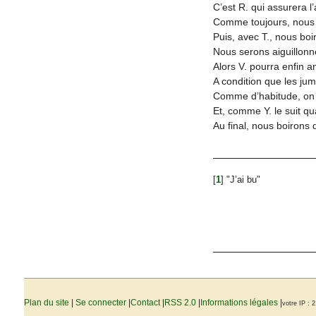
C’est R. qui assurera l’
Comme toujours, nous
Puis, avec T., nous bo
Nous serons aiguillonn
Alors V. pourra enfin 
A condition que les jum
Comme d’habitude, on n
Et, comme Y. le suit q
Au final, nous boiron
[
1
]
"J’ai bu"
Plan du site
|
Se connecter
|
Contact
|
RSS 2.0
|
Informations légales
|
votre IP : 