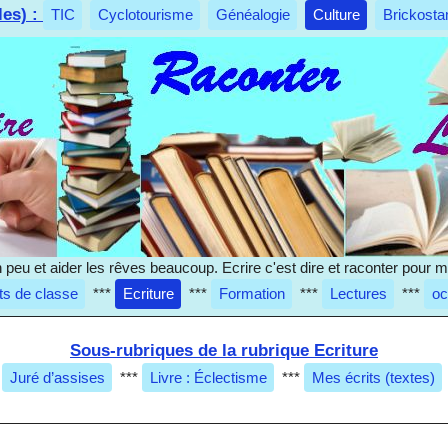
les) :
TIC
Cyclotourisme
Généalogie
Culture
Brickosta
 un peu et aider les rêves beaucoup. Ecrire c'est dire et raconter pour
ts de classe
***
Ecriture
***
Formation
***
Lectures
***
oc
Sous-rubriques de la rubrique Ecriture
Juré d’assises
***
Livre : Éclectisme
***
Mes écrits (textes)