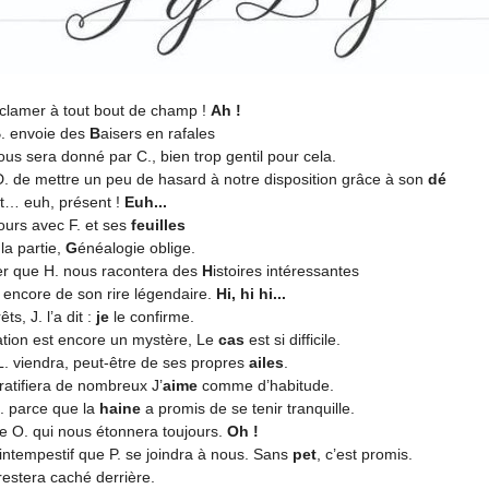
xclamer à tout bout de champ !
Ah !
B. envoie des
B
aisers en rafales
us sera donné par C., bien trop gentil pour cela.
à D. de mettre un peu de hasard à notre disposition grâce à son
dé
t… euh, présent !
Euh...
jours avec F. et ses
feuilles
la partie,
G
énéalogie oblige.
r que H. nous racontera des
H
istoires intéressantes
a encore de son rire légendaire.
Hi, hi hi...
s, J. l’a dit :
je
le confirme.
pation est encore un mystère, Le
cas
est si difficile.
 L. viendra, peut-être de ses propres
ailes
.
atifiera de nombreux J’
aime
comme d’habitude.
. parce que la
haine
a promis de se tenir tranquille.
e O. qui nous étonnera toujours.
Oh !
 intempestif que P. se joindra à nous. Sans
pet
, c’est promis.
 restera caché derrière.