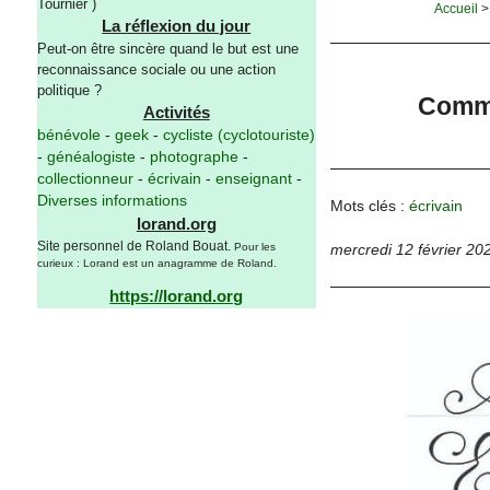
Tournier )
Accueil
La réflexion du jour
Peut-on être sincère quand le but est une
reconnaissance sociale ou une action
politique ?
Comme
Activités
bénévole
-
geek
-
cycliste (cyclotouriste)
-
généalogiste
-
photographe
-
collectionneur
-
écrivain
-
enseignant
-
Diverses informations
Mots clés :
écrivain
lorand.org
Site personnel de Roland Bouat.
Pour les
mercredi 12 février 20
curieux : Lorand est un anagramme de Roland.
https://lorand.org