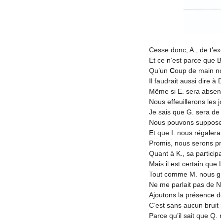
Cesse donc, A., de t’e
Et ce n’est parce que 
Qu’un
C
oup de main no
Il faudrait aussi dire 
Même si E. sera absen
Nous effeuillerons les 
Je sais que G. sera de 
Nous pouvons suppose
Et que I. nous régaler
Promis, nous serons prêt
Quant à K., sa partici
Mais il est certain que
Tout comme M. nous gr
Ne me parlait pas de N
Ajoutons la présence d
C’est sans aucun bruit
Parce qu’il sait que Q.