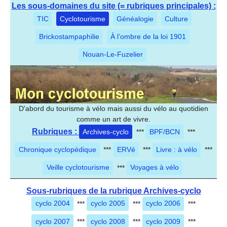
Les sous-domaines du site (= rubriques principales) :
TIC
Cyclotourisme
Généalogie
Culture
Brickostampaphilie
À l’ombre de la loi 1901
Nouan-Le-Fuzelier
D'abord du tourisme à vélo mais aussi du vélo au quotidien
comme un art de vivre.
Rubriques :
Archives-cyclo
***
BPF/BCN
***
Chronique cyclopédique
***
ERVé
***
Livre : à vélo
***
Veille cyclotourisme
***
Voyages à vélo
Sous-rubriques de la rubrique Archives-cyclo
cyclo 2004
***
cyclo 2005
***
cyclo 2006
***
cyclo 2007
***
cyclo 2008
***
cyclo 2009
***