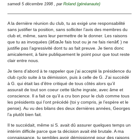
samedi 5 décembre 1998
,
par
Roland (généanaute)
A la dernière réunion du club, tu as exigé une responsabilité
sans justifier ta position, sans solliciter l’avis des membres du
club et, même, sans leur permettre de le donner. Les raisons
que tu as invoquées (â€œJe fais tout ou je ne fais rienâ€ ) ne
justifie pas l’agressivité dont tu as fait preuve. Je tiens donc
amicalement, à faire publiquement le point pour que tout reste
clair entre nous.
Je tiens d’abord à te rappeler que j’ai accepté la présidence du
club cyclo suite à ta démission, puis à celle de G. J’ai succédé
à G. qui était las d’être critiqué de tous côtés alors qu’il
assurait de tout son coeur cette tâche ingrate, avec âme et
conscience. Il a fait ce qu’il a cru bon pour le club comme tous
les présidents qui l’ont précédé (toi y compris, je l’espère et le
pense). Au vu des bilans des deux dernières années, Georges
l’a plutôt bien fait.
Il te succédait, même si S. avait dû assurer quelques temps un
intérim difficile parce que ta décision avait été brutale. A ma
connaissance, tu sembles avoir démissionné pour des raisons