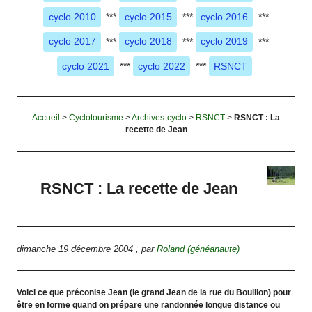
cyclo 2010
***
cyclo 2015
***
cyclo 2016
***
cyclo 2017
***
cyclo 2018
***
cyclo 2019
***
cyclo 2021
***
cyclo 2022
***
RSNCT
Accueil
>
Cyclotourisme
>
Archives-cyclo
>
RSNCT
>
RSNCT : La
recette de Jean
RSNCT : La recette de Jean
dimanche 19 décembre 2004
,
par
Roland (généanaute)
Voici ce que préconise Jean (le grand Jean de la rue du Bouillon) pour
être en forme quand on prépare une randonnée longue distance ou