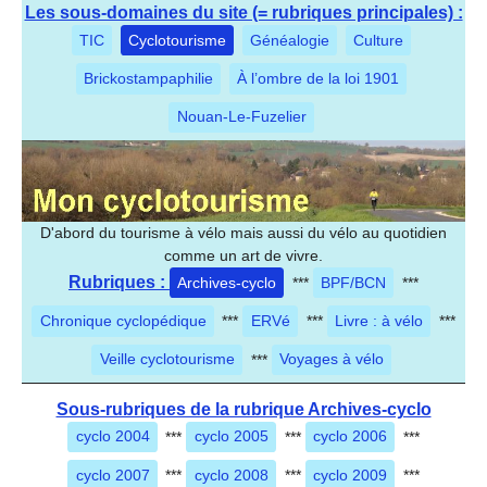
Les sous-domaines du site (= rubriques principales) :
TIC
Cyclotourisme
Généalogie
Culture
Brickostampaphilie
À l’ombre de la loi 1901
Nouan-Le-Fuzelier
D'abord du tourisme à vélo mais aussi du vélo au quotidien
comme un art de vivre.
Rubriques :
Archives-cyclo
***
BPF/BCN
***
Chronique cyclopédique
***
ERVé
***
Livre : à vélo
***
Veille cyclotourisme
***
Voyages à vélo
Sous-rubriques de la rubrique Archives-cyclo
cyclo 2004
***
cyclo 2005
***
cyclo 2006
***
cyclo 2007
***
cyclo 2008
***
cyclo 2009
***