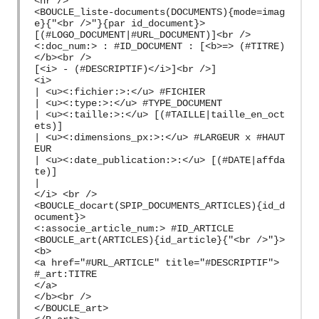
<hr />
<BOUCLE_liste-documents(DOCUMENTS){mode=imag
e}{"<br />"}{par id_document}>
[(#LOGO_DOCUMENT|#URL_DOCUMENT)]<br />
<:doc_num:> : #ID_DOCUMENT : [<b>=> (#TITRE)
</b><br />
[<i> - (#DESCRIPTIF)</i>]<br />]
<i>
| <u><:fichier:>:</u> #FICHIER
| <u><:type:>:</u> #TYPE_DOCUMENT
| <u><:taille:>:</u> [(#TAILLE|taille_en_oct
ets)]
| <u><:dimensions_px:>:</u> #LARGEUR x #HAUT
EUR
| <u><:date_publication:>:</u> [(#DATE|affda
te)]
|
</i> <br />
<BOUCLE_docart(SPIP_DOCUMENTS_ARTICLES){id_d
ocument}>
<:associe_article_num:> #ID_ARTICLE
<BOUCLE_art(ARTICLES){id_article}{"<br />"}>
<b>
<a href="#URL_ARTICLE" title="#DESCRIPTIF">
#_art:TITRE
</a>
</b><br />
</BOUCLE_art>