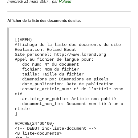
mercredi 21 mars 2007
,
par
Roland
Afficher de la liste des documents du site.
[(#REM)
Affichage de la liste des documents du site
Réalisation: Roland Bouat
Site personnel: http://www.lorand.org
Appel au fichier de langue pour:
. :doc_num: N° du document
. :fichier: Nom du fichier
. :taille: Taille du fichier
. :dimensions_px: Dimensions en pixels
. :date_publication: Date de publication
. :associe_article_num: n° de l'article asso
cié
. :article_non_publie: Article non publié
. :document_non_lie: Document non lié à un a
rticle
]
#CACHE{24*60*60}
<!-- DEBUT inc-liste-document -->
<B_liste-documents>