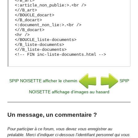
</B_art>
<:article_non_publie:>.<br />
<//B_art>
</BOUCLE_docart>
</B_docart>
<:document_non_lie:>.<br />
<//B_docart>
<hr />
</BOUCLE_liste-documents>
</B_liste-documents>
<//B_liste-documents>
<!-- FIN inc-liste-documents.html -->
SPIP NOISETTE afficher le chemin
SPIP
NOISETTE affichage d’images au hasard
Un message, un commentaire ?
Pour participer à ce forum, vous devez vous enregistrer au
préalable. Merci d’indiquer ci-dessous l’identifiant personnel qui vous