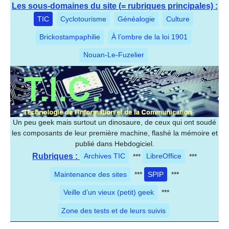
Les sous-domaines du site (= rubriques principales) :
TIC
Cyclotourisme
Généalogie
Culture
Brickostampaphilie
À l’ombre de la loi 1901
Nouan-Le-Fuzelier
Un peu geek mais surtout un dinosaure, de ceux qui ont soudé
les composants de leur première machine, flashé la mémoire et
publié dans Hebdogiciel.
Rubriques :
Archives TIC
***
LibreOffice
***
Maintenance des sites
***
SPIP
***
Veille d’un vieux (petit) geek
***
Zone des tests et de leurs suivis