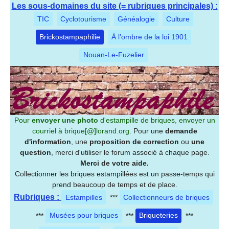
Les sous-domaines du site (= rubriques principales) :
TIC
Cyclotourisme
Généalogie
Culture
Brickostampaphilie
À l’ombre de la loi 1901
Nouan-Le-Fuzelier
Pour
envoyer une photo
d'estampille de briques, envoyer un
courriel à
brique[@]lorand.org
. Pour une
demande
d'information
, une
proposition de correction
ou
une
question
, merci d'utiliser le forum associé à chaque page.
Merci de votre aide.
Collectionner les briques estampillées est un passe-temps qui
prend beaucoup de temps et de place.
Rubriques :
Estampilles
***
Collectionneurs de briques
***
Musées pour briques
***
Briqueteries
***