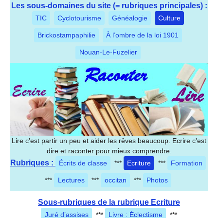
Les sous-domaines du site (= rubriques principales) :
TIC
Cyclotourisme
Généalogie
Culture
Brickostampaphilie
À l’ombre de la loi 1901
Nouan-Le-Fuzelier
Lire c'est partir un peu et aider les rêves beaucoup. Ecrire c'est
dire et raconter pour mieux comprendre.
Rubriques :
Écrits de classe
***
Ecriture
***
Formation
***
Lectures
***
occitan
***
Photos
Sous-rubriques de la rubrique Ecriture
Juré d’assises
***
Livre : Éclectisme
***