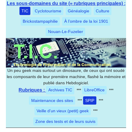
Les sous-domaines du site (= rubriques principales) :
TIC
Cyclotourisme
Généalogie
Culture
Brickostampaphilie
À l’ombre de la loi 1901
Nouan-Le-Fuzelier
Un peu geek mais surtout un dinosaure, de ceux qui ont soudé
les composants de leur première machine, flashé la mémoire et
publié dans Hebdogiciel.
Rubriques :
Archives TIC
***
LibreOffice
***
Maintenance des sites
***
SPIP
***
Veille d’un vieux (petit) geek
***
Zone des tests et de leurs suivis