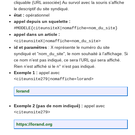
cliquable (URL associée) Au survol avec la souris s’affiche
le descriptif du site syndiqué.
état :
opérationnel
appel depuis un squelette :
#MODELE{citeunsiteX|nomaffiche=nom_du_site}
appel dans un article :
<citeunsiteX|nomaffiche=nom_du_site>
id et paramètres
: X représente le numéro du site
syndiqué et "nom_du_site", le nom souhaité à l’affichage. Si
ce nom n’est pas indiqué, ce sera l’URL qui sera affiché.
Rien n’est affiché si le n° n’est pas indiqué.
Exemple 1 :
appel avec
<citeunsite279|nomaffiche=lorand>
lorand
Exemple 2 (pas de nom indiqué) :
appel avec
<citeunsite279>
https://lorand.org