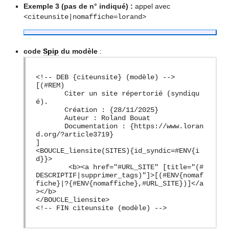
Exemple 3 (pas de n° indiqué) :
appel avec
<citeunsite|nomaffiche=lorand>
code
Spip
du modèle
:
<!-- DEB {citeunsite} (modèle) -->
[(#REM)
Citer un site répertorié (syndiqu
é).
Création : {28/11/2025}
Auteur : Roland Bouat
Documentation : {https://www.loran
d.org/?article3719}
]
<BOUCLE_liensite(SITES){id_syndic=#ENV{i
d}}>
<b><a href="#URL_SITE" [title="(#
DESCRIPTIF|supprimer_tags)"]>[(#ENV{nomaf
fiche}|?{#ENV{nomaffiche},#URL_SITE})]</a
></b>
</BOUCLE_liensite>