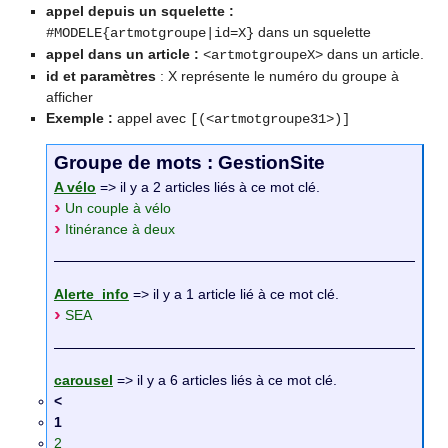
appel depuis un squelette :
dans un squelette
#MODELE{artmotgroupe|id=X}
appel dans un article :
dans un article.
<artmotgroupeX>
id et paramètres
: X représente le numéro du groupe à
afficher
Exemple :
appel avec
[(<artmotgroupe31>)]
Groupe de mots : GestionSite
A vélo
=> il y a 2 articles liés à ce mot clé.
Un couple à vélo
Itinérance à deux
Alerte_info
=> il y a 1 article lié à ce mot clé.
SEA
carousel
=> il y a 6 articles liés à ce mot clé.
<
1
2