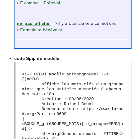
F comme... Fréteval
ne_pas_afficher
=> il y a 1 article lié à ce mot clé.
Formulaire bénévolat
code
Spip
du modèle
:
<!-- DEBUT modèle artmotgroupeX -->
[(#REM)
Affiche les mots-clés d'un groupe
ainsi que les articles associés à chacun
des mots-clés
Création : 08/06/2020
Auteur : Roland Bouat
Documentation : https://www.loran
d.org/?article3699
]
<BOUCLE_gr(GROUPES_MOTS){id_groupe=#ENV{i
d}}>
<b><big>Groupe de mots : #TITRE</
big></b><br />