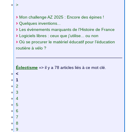
>
Mon challenge AZ 2025 : Encore des épines !
Quelques inventions...
Les évènements marquants de l’Histoire de France
Logiciels libres : ceux que j’utilise... ou non
Où se procurer le matériel éducatif pour l’éducation
routière à vélo ?
Éclectisme
=> il y a 78 articles liés à ce mot clé.
<
1
2
3
4
5
6
7
8
9