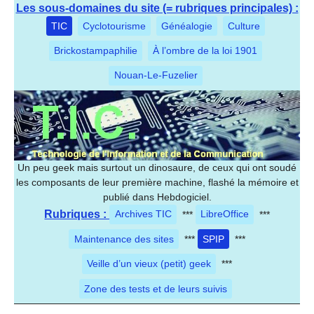
Les sous-domaines du site (= rubriques principales) :
TIC
Cyclotourisme
Généalogie
Culture
Brickostampaphilie
À l’ombre de la loi 1901
Nouan-Le-Fuzelier
Un peu geek mais surtout un dinosaure, de ceux qui ont soudé
les composants de leur première machine, flashé la mémoire et
publié dans Hebdogiciel.
Rubriques :
Archives TIC
***
LibreOffice
***
Maintenance des sites
***
SPIP
***
Veille d’un vieux (petit) geek
***
Zone des tests et de leurs suivis