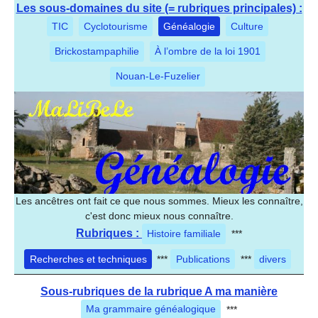
Les sous-domaines du site (= rubriques principales) :
TIC
Cyclotourisme
Généalogie
Culture
Brickostampaphilie
À l’ombre de la loi 1901
Nouan-Le-Fuzelier
Les ancêtres ont fait ce que nous sommes. Mieux les connaître,
c'est donc mieux nous connaître.
Rubriques :
Histoire familiale
***
Recherches et techniques
***
Publications
***
divers
Sous-rubriques de la rubrique A ma manière
Ma grammaire généalogique
***