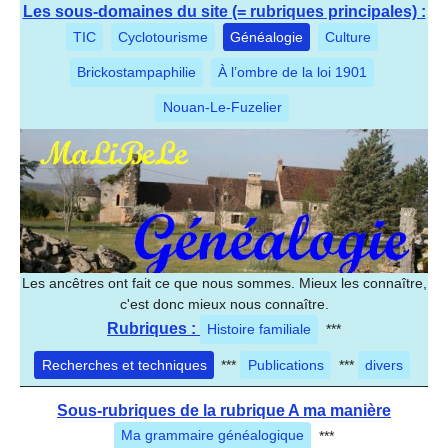
Les sous-domaines du site (= rubriques principales) :
TIC
Cyclotourisme
Généalogie
Culture
Brickostampaphilie
À l’ombre de la loi 1901
Nouan-Le-Fuzelier
Les ancêtres ont fait ce que nous sommes. Mieux les connaître,
c'est donc mieux nous connaître.
Rubriques :
Histoire familiale
***
Recherches et techniques
***
Publications
***
divers
Sous-rubriques de la rubrique A ma manière
Ma grammaire généalogique
***