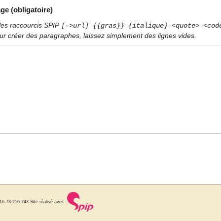
ge (obligatoire)
les raccourcis SPIP
[->url] {{gras}} {italique} <quote> <cod
ur créer des paragraphes, laissez simplement des lignes vides.
216.73.216.243
Site réalisé avec