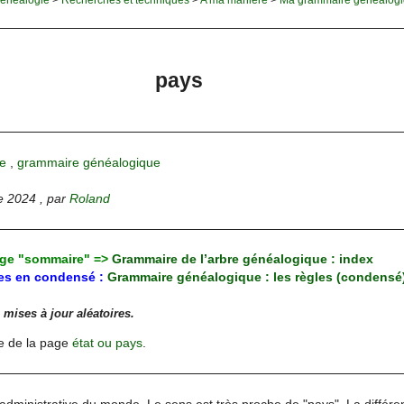
pays
e
,
grammaire généalogique
e 2024
,
par
Roland
age "sommaire" =>
Grammaire de l’arbre généalogique : index
les en condensé :
Grammaire généalogique : les règles (condensé
 mises à jour aléatoires.
e de la page
état ou pays
.
administrative du monde. Le sens est très proche de "pays". La différe