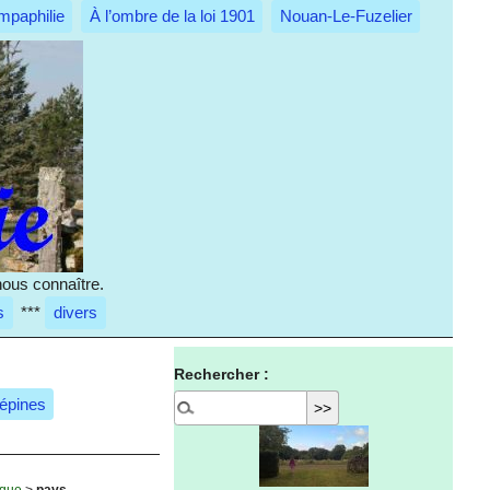
mpaphilie
À l’ombre de la loi 1901
Nouan-Le-Fuzelier
nous connaître.
s
***
divers
Rechercher :
 épines
ique
>
pays