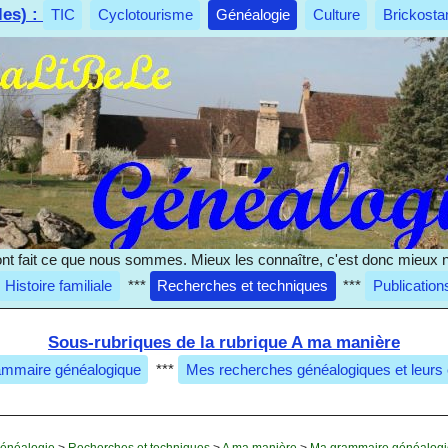
les) :
TIC
Cyclotourisme
Généalogie
Culture
Brickosta
nt fait ce que nous sommes. Mieux les connaître, c'est donc mieux 
Histoire familiale
***
Recherches et techniques
***
Publication
Sous-rubriques de la rubrique A ma manière
mmaire généalogique
***
Mes recherches généalogiques et leurs
énéalogie
>
Recherches et techniques
>
A ma manière
>
Ma grammaire généalog