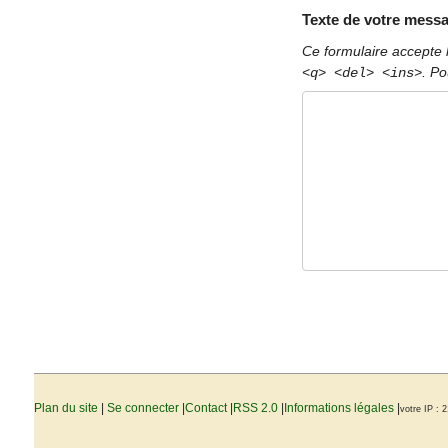
Texte de votre messa
Ce formulaire accepte 
. Po
<q> <del> <ins>
Plan du site
|
Se connecter
|
Contact
|
RSS 2.0
|
Informations légales
|
votre IP : 