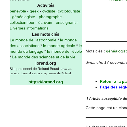
Activités
bénévole
-
geek
-
cycliste (cyclotouriste)
-
généalogiste
-
photographe
-
collectionneur
-
écrivain
-
enseignant
-
Diverses informations
Les mots clés
Le monde de l’astronomie
*
le monde
des associations
*
le monde agricole
*
le
Mots clés :
généalogist
monde du langage
*
le monde de l’école
*
Le monde des sciences et de la vie
dimanche 17 novembr
lorand.org
Site personnel de Roland Bouat.
Pour les
curieux : Lorand est un anagramme de Roland.
Retour à la p
https://lorand.org
Page des règ
! Article susceptible de
Cette page est un clon
Un état est une région 