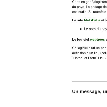
Certains généalogistes 
du pays. Le codage des
est inutile. Si, toutefois
Le site
MaLiBeLe
et 
Le nom du pays 
Le logiciel
webtrees
e
Ce logiciel n’utilise 
définition d’un lieu (cel
"Listes" et l’item "Lieu
Un message, u