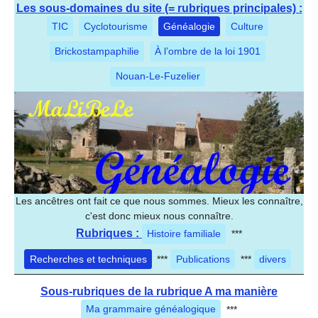
Les sous-domaines du site (= rubriques principales) :
TIC
Cyclotourisme
Généalogie
Culture
Brickostampaphilie
À l’ombre de la loi 1901
Nouan-Le-Fuzelier
Les ancêtres ont fait ce que nous sommes. Mieux les connaître,
c'est donc mieux nous connaître.
Rubriques :
Histoire familiale
***
Recherches et techniques
***
Publications
***
divers
Sous-rubriques de la rubrique A ma manière
Ma grammaire généalogique
***