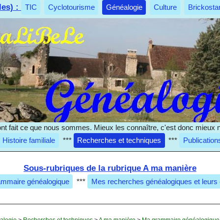
les) :
TIC
Cyclotourisme
Généalogie
Culture
Brickosta
nt fait ce que nous sommes. Mieux les connaître, c'est donc mieux 
Histoire familiale
***
Recherches et techniques
***
Publication
Sous-rubriques de la rubrique A ma manière
mmaire généalogique
***
Mes recherches généalogiques et leurs
alogie
>
Recherches et techniques
>
A ma manière
>
Ma grammaire généalogique