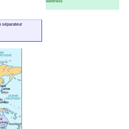
webtrees
n séparateur