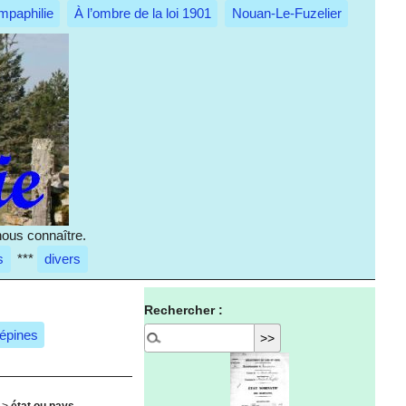
mpaphilie
À l’ombre de la loi 1901
Nouan-Le-Fuzelier
nous connaître.
s
***
divers
Rechercher :
 épines
>
état ou pays