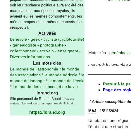
soit leur tendance politique auraient été des
marginaux si, aux époques royales, ils
avaient eu les mêmes comportements, les
mêmes propos et les mêmes respects (ou
irrespects).
Activités
bénévole
-
geek
-
cycliste (cyclotouriste)
-
généalogiste
-
photographe
-
collectionneur
-
écrivain
-
enseignant
-
Mots clés :
généalogist
Diverses informations
Les mots clés
mercredi 6 novembre 
Le monde de l’astronomie
*
le monde
des associations
*
le monde agricole
*
le
monde du langage
*
le monde de l’école
Retour à la p
*
Le monde des sciences et de la vie
Page des règ
lorand.org
Site personnel de Roland Bouat.
Pour les
! Article susceptible de
curieux : Lorand est un anagramme de Roland.
MAJ
: 15/11/2024
https://lorand.org
Un état est une région 
l’état est une structure