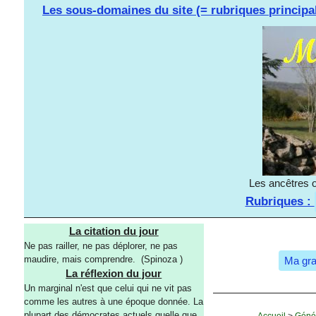
Les sous-domaines du site (= rubriques principa
Les ancêtres o
Rubriques :
La citation du jour
Ne pas railler, ne pas déplorer, ne pas
maudire, mais comprendre. (Spinoza )
Ma gra
La réflexion du jour
Un marginal n'est que celui qui ne vit pas
comme les autres à une époque donnée. La
plupart des démocrates actuels quelle que
Accueil
>
Géné