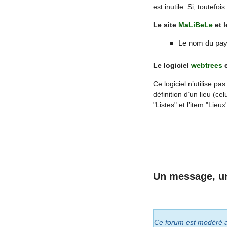
est inutile. Si, toutefois
Le site
MaLiBeLe
et 
Le nom du pays 
Le logiciel
webtrees
e
Ce logiciel n’utilise 
définition d’un lieu (cel
"Listes" et l’item "Lieu
Un message, u
Ce forum est modéré a p