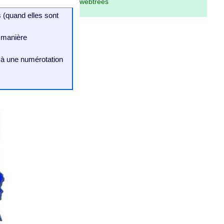
webtrees
 (quand elles sont
e manière
s à une numérotation