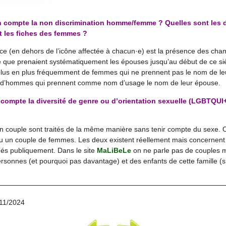
 compte la non discrimination homme/femme ? Quelles sont les di
 les fiches des femmes ?
nce (en dehors de l’icône affectée à chacun·e) est la présence des ch
que prenaient systématiquement les épouses jusqu’au début de ce siè
plus en plus fréquemment de femmes qui ne prennent pas le nom de 
 d’hommes qui prennent comme nom d’usage le nom de leur épouse.
ompte la diversité de genre ou d’orientation sexuelle (LGBTQUI
 couple sont traités de la même manière sans tenir compte du sexe. O
 un couple de femmes. Les deux existent réellement mais concernent
hés publiquement. Dans le site
MaLiBeLe
on ne parle pas de couples m
onnes (et pourquoi pas davantage) et des enfants de cette famille (s’i
/11/2024