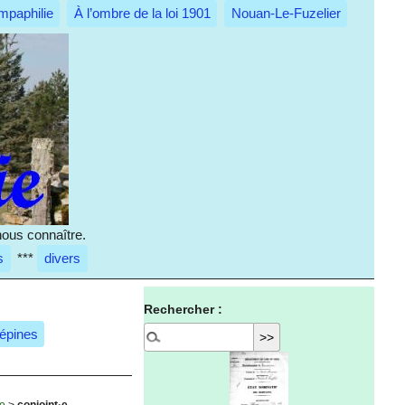
mpaphilie
À l’ombre de la loi 1901
Nouan-Le-Fuzelier
nous connaître.
s
***
divers
Rechercher :
 épines
ue
>
conjoint·e