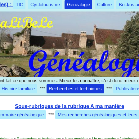
les) :
TIC
Cyclotourisme
Généalogie
Culture
Brickosta
nt fait ce que nous sommes. Mieux les connaître, c'est donc mieux 
Histoire familiale
***
Recherches et techniques
***
Publication
Sous-rubriques de la rubrique A ma manière
mmaire généalogique
***
Mes recherches généalogiques et leurs
éalogie
>
Recherches et techniques
>
A ma manière
>
Ma grammaire généalogiq