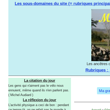
Les sous-domaines du site (= rubriques principa
Les ancêtres o
Rubriques :
La citation du jour
Les gens qui n'aiment pas le vélo nous
ennuient, même quand ils n'en parlent pas.
Ma gra
( Michel Audiard )
La réflexion du jour
L'activité physique a ceci de bon : pendant
ce temps-là, on ne refait pas le monde à
Accueil
>
Gén