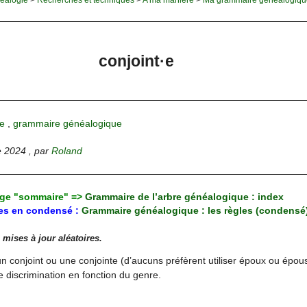
conjoint·e
e
,
grammaire généalogique
e 2024
,
par
Roland
age "sommaire" =>
Grammaire de l’arbre généalogique : index
les en condensé :
Grammaire généalogique : les règles (condensé
 mises à jour aléatoires.
n conjoint ou une conjointe (d’aucuns préfèrent utiliser époux ou épou
e discrimination en fonction du genre.