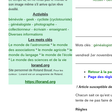
son image même s'il arrive qu'on rêve
éveillé.
Activités
bénévole
-
geek
-
cycliste (cyclotouriste)
-
généalogiste
-
photographe
-
collectionneur
-
écrivain
-
enseignant
-
Diverses informations
Les mots clés
Mots clés :
généalogist
Le monde de l’astronomie
*
le monde
des associations
*
le monde agricole
*
le
monde du langage
*
le monde de l’école
vendredi 1er novembr
*
Le monde des sciences et de la vie
lorand.org
Site personnel de Roland Bouat.
Pour les
Retour à la p
curieux : Lorand est un anagramme de Roland.
Page des règ
https://lorand.org
! Article susceptible de
Chacun sait ce qu’est u
tente de ne pas faire d
Règles