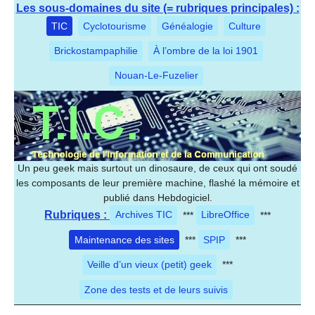
Les sous-domaines du site (= rubriques principales) :
TIC
Cyclotourisme
Généalogie
Culture
Brickostampaphilie
À l’ombre de la loi 1901
Nouan-Le-Fuzelier
Un peu geek mais surtout un dinosaure, de ceux qui ont soudé
les composants de leur première machine, flashé la mémoire et
publié dans Hebdogiciel.
Rubriques :
Archives TIC
***
LibreOffice
***
Maintenance des sites
***
SPIP
***
Veille d’un vieux (petit) geek
***
Zone des tests et de leurs suivis