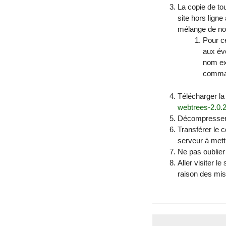
La copie de to
site hors ligne
mélange de nou
Pour ce
aux éve
nom exa
comman
Télécharger la
webtrees-2.0.2
Décompresser c
Transférer le 
serveur à mettr
Ne pas oublier 
Aller visiter l
raison des mis