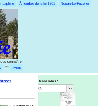
mpaphilie
À l’ombre de la loi 1901
Nouan-Le-Fuzelier
nous connaître.
s
***
divers
btrees
Rechercher :
btrees 2...
>
Webtrees 2 :