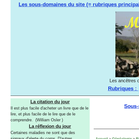
Les sous-domaines du site (= rubriques principa
Les ancêtres o
Rubriques :
La citation du jour
Sous-
Il est plus facile d'acheter un livre que de le
lire, et plus facile de le lire que de le
comprendre. (William Osler )
La réflexion du jour
Certaines maladies ne sont que des
signaux d'alerte du corps. D'autres
Accueil
>
Généalogie
>
R