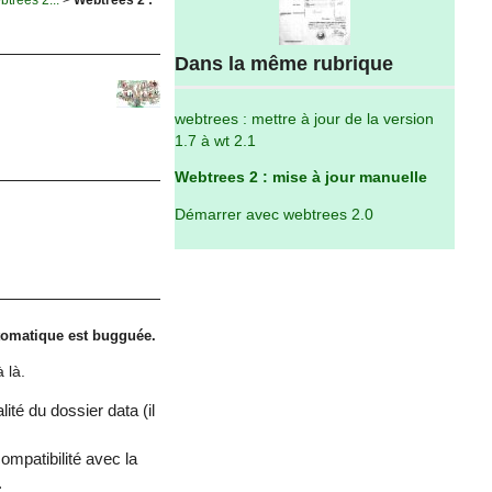
Dans la même rubrique
webtrees : mettre à jour de la version
1.7 à wt 2.1
Webtrees 2 : mise à jour manuelle
Démarrer avec webtrees 2.0
tomatique est bugguée.
 là.
ité du dossier data (il
ompatibilité avec la
.