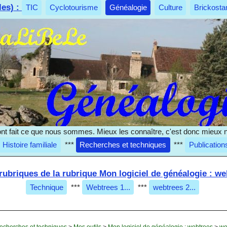
les) :
TIC
Cyclotourisme
Généalogie
Culture
Brickosta
nt fait ce que nous sommes. Mieux les connaître, c'est donc mieux 
Histoire familiale
***
Recherches et techniques
***
Publication
rubriques de la rubrique Mon logiciel de généalogie : we
Technique
***
Webtrees 1...
***
webtrees 2...
echerches et techniques
>
Mes outils
>
Mon logiciel de généalogie : webtrees
>
we