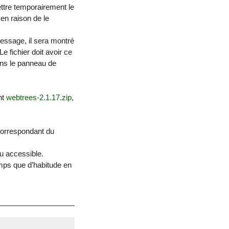
ettre temporairement le
en raison de le
 message, il sera montré
e fichier doit avoir ce
ans le panneau de
nt
webtrees-2.1.17.zip
,
 correspondant du
au accessible.
temps que d’habitude en