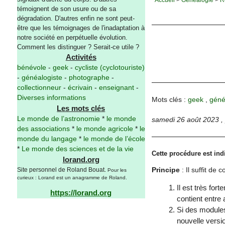
témoignent de son usure ou de sa
dégradation. D'autres enfin ne sont peut-
être que les témoignages de l'inadaptation à
notre société en perpétuelle évolution.
Comment les distinguer ? Serait-ce utile ?
Activités
bénévole
-
geek
-
cycliste (cyclotouriste)
-
généalogiste
-
photographe
-
collectionneur
-
écrivain
-
enseignant
-
Diverses informations
Mots clés :
geek
,
géné
Les mots clés
Le monde de l’astronomie
*
le monde
samedi 26 août 2023
,
des associations
*
le monde agricole
*
le
monde du langage
*
le monde de l’école
*
Le monde des sciences et de la vie
Cette procédure est in
lorand.org
Principe
: Il suffit de
Site personnel de Roland Bouat.
Pour les
curieux : Lorand est un anagramme de Roland.
Il est très for
https://lorand.org
contient entre 
Si des modules 
nouvelle versi