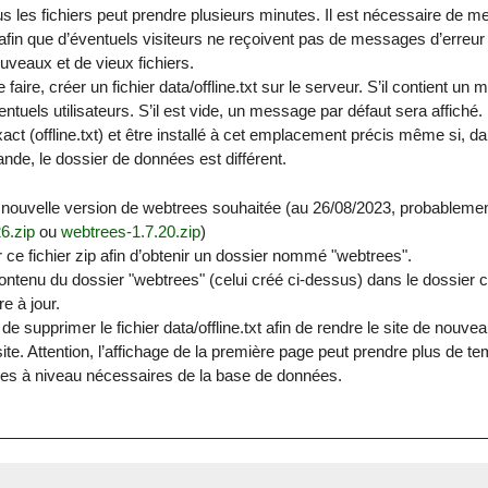
us les fichiers peut prendre plusieurs minutes. Il est nécessaire de m
 afin que d’éventuels visiteurs ne reçoivent pas de messages d’erreur 
veaux et de vieux fichiers.
 faire, créer un fichier data/offline.txt sur le serveur. S’il contient un
ntuels utilisateurs. S’il est vide, un message par défaut sera affiché. L
ct (offline.txt) et être installé à cet emplacement précis même si, d
de, le dossier de données est différent.
 nouvelle version de webtrees souhaitée (au 26/08/2023, probableme
6.zip
ou
webtrees-1.7.20.zip
)
e fichier zip afin d’obtenir un dossier nommé "webtrees".
contenu du dossier "webtrees" (celui créé ci-dessus) dans le dossier
e à jour.
de supprimer le fichier data/offline.txt afin de rendre le site de nouve
e site. Attention, l’affichage de la première page peut prendre plus de 
es à niveau nécessaires de la base de données.