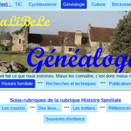
les) :
TIC
Cyclotourisme
Généalogie
Culture
Brickosta
nt fait ce que nous sommes. Mieux les connaître, c'est donc mieux 
Histoire familiale
***
Recherches et techniques
***
Publication
Sous-rubriques de la rubrique Histoire familiale
Les cousins
***
Des lieux...
***
Les métiers
***
Références
Souvenirs d’enfance