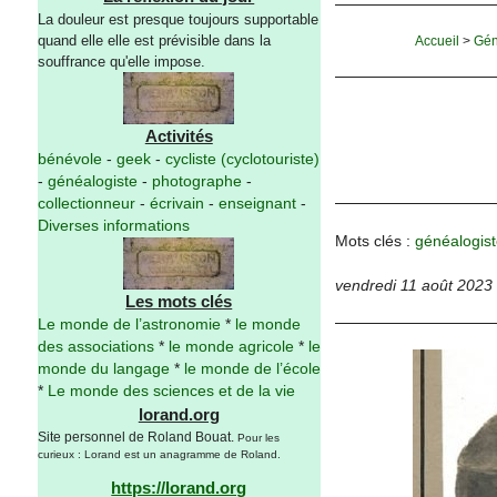
La douleur est presque toujours supportable
quand elle elle est prévisible dans la
Accueil
>
Gén
souffrance qu'elle impose.
Activités
bénévole
-
geek
-
cycliste (cyclotouriste)
-
généalogiste
-
photographe
-
collectionneur
-
écrivain
-
enseignant
-
Diverses informations
Mots clés :
généalogist
vendredi 11 août 2023
Les mots clés
Le monde de l’astronomie
*
le monde
des associations
*
le monde agricole
*
le
monde du langage
*
le monde de l’école
*
Le monde des sciences et de la vie
lorand.org
Site personnel de Roland Bouat.
Pour les
curieux : Lorand est un anagramme de Roland.
https://lorand.org