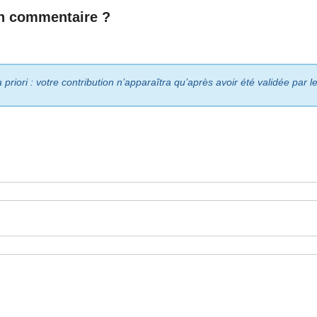
n commentaire ?
riori : votre contribution n’apparaîtra qu’après avoir été validée par 