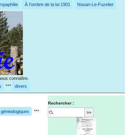
mpaphilie
À l’ombre de la loi 1901
Nouan-Le-Fuzelier
nous connaître.
s
***
divers
Rechercher :
 généalogiques
***