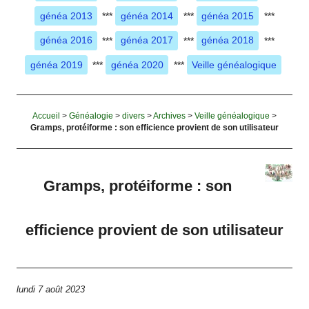
généa 2013
***
généa 2014
***
généa 2015
***
généa 2016
***
généa 2017
***
généa 2018
***
généa 2019
***
généa 2020
***
Veille généalogique
Accueil
>
Généalogie
>
divers
>
Archives
>
Veille généalogique
>
Gramps, protéiforme : son efficience provient de son utilisateur
Gramps, protéiforme : son
efficience provient de son utilisateur
lundi 7 août 2023