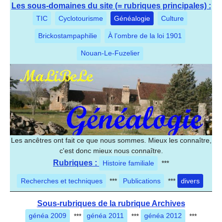
Les sous-domaines du site (= rubriques principales) :
TIC
Cyclotourisme
Généalogie
Culture
Brickostampaphilie
À l’ombre de la loi 1901
Nouan-Le-Fuzelier
Les ancêtres ont fait ce que nous sommes. Mieux les connaître,
c'est donc mieux nous connaître.
Rubriques :
Histoire familiale
***
Recherches et techniques
***
Publications
***
divers
Sous-rubriques de la rubrique Archives
généa 2009
***
généa 2011
***
généa 2012
***