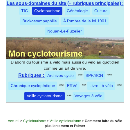
Les sous-domaines du site (= rubriques principales) :
TIC
Cyclotourisme
Généalogie
Culture
Brickostampaphilie
À l’ombre de la loi 1901
Nouan-Le-Fuzelier
D'abord du tourisme à vélo mais aussi du vélo au quotidien
comme un art de vivre.
Rubriques :
Archives-cyclo
***
BPF/BCN
***
Chronique cyclopédique
***
ERVé
***
Livre : à vélo
***
Veille cyclotourisme
***
Voyages à vélo
Accueil
>
Cyclotourisme
>
Veille cyclotourisme
>
Comment faire du vélo
plus lentement et l’aimer