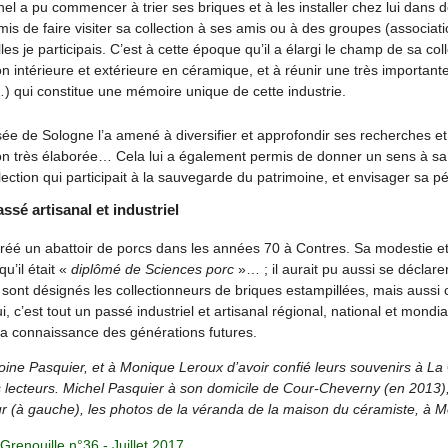
ichel a pu commencer à trier ses briques et à les installer chez lui dans 
mis de faire visiter sa collection à ses amis ou à des groupes (associati
es je participais. C’est à cette époque qu’il a élargi le champ de sa coll
on intérieure et extérieure en céramique, et à réunir une très importan
…) qui constitue une mémoire unique de cette industrie.
sée de Sologne l’a amené à diversifier et approfondir ses recherches e
on très élaborée… Cela lui a également permis de donner un sens à s
ollection qui participait à la sauvegarde du patrimoine, et envisager sa 
ssé artisanal et industriel
créé un abattoir de porcs dans les années 70 à Contres. Sa modestie 
u’il était «
diplômé de Sciences porc
»… ; il aurait pu aussi se déclare
e sont désignés les collectionneurs de briques estampillées, mais aus
ui, c’est tout un passé industriel et artisanal régional, national et mond
la connaissance des générations futures.
oine Pasquier, et à Monique Leroux d’avoir confié leurs souvenirs à La 
 lecteurs. Michel Pasquier à son domicile de Cour-Cheverny (en 2013), 
r (à gauche), les photos de la véranda de la maison du céramiste, à M
 Grenouille n°36 - Juillet 2017