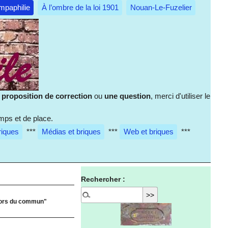
mpaphilie
À l’ombre de la loi 1901
Nouan-Le-Fuzelier
e
proposition de correction
ou
une question
, merci d'utiliser le
mps et de place.
riques
***
Médias et briques
***
Web et briques
***
Rechercher :
 hors du commun"