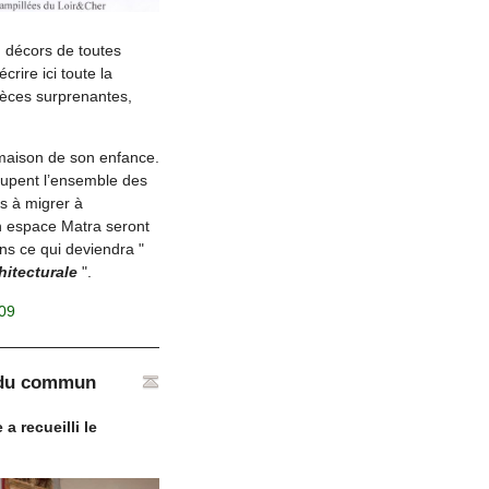
, décors de toutes
rire ici toute la
ièces surprenantes,
 maison de son enfance.
cupent l’ensemble des
s à migrer à
n espace Matra seront
ns ce qui deviendra "
hitecturale
".
009
s du commun
a recueilli le