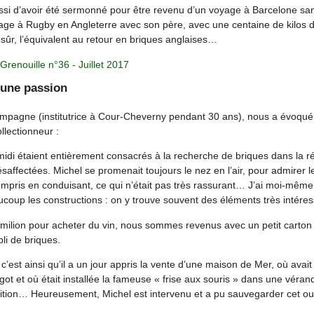
ssi d’avoir été sermonné pour être revenu d’un voyage à Barcelone s
oyage à Rugby en Angleterre avec son père, avec une centaine de kilos 
en sûr, l’équivalent au retour en briques anglaises…
 Grenouille n°36 - Juillet 2017
’une passion
mpagne (institutrice à Cour-Cheverny pendant 30 ans), nous a évoqué 
llectionneur :
di étaient entièrement consacrés à la recherche de briques dans la r
ésaffectées. Michel se promenait toujours le nez en l’air, pour admirer le
mpris en conduisant, ce qui n’était pas très rassurant… J’ai moi-mêm
coup les constructions : on y trouve souvent des éléments très intéres
Émilion pour acheter du vin, nous sommes revenus avec un petit carton d
pli de briques.
t : c’est ainsi qu’il a un jour appris la vente d’une maison de Mer, où avai
ot et où était installée la fameuse « frise aux souris » dans une véran
ition… Heureusement, Michel est intervenu et a pu sauvegarder cet ou