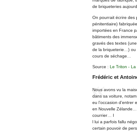
marques de fabrique, la
de briqueteries aujour
On pourrait écrire des 
pénitentiaire) fabriqu
importées en France pa
bâtiments des immenses 
gravés des textes (une
de la briqueterie…) ou 
cours de séchage…
Source :
Le Triton - La
Frédéric et Antoin
Nous avons vu la maiso
dans sa voiture, notamm
eu l’occasion d’entrer 
en Nouvelle Zélande… Le
courrier… I
l lui a parfois fallu n
certain pouvoir de pe