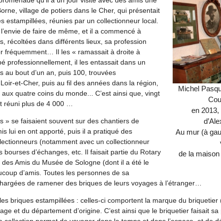
Borne, village de potiers dans le Cher, qui présentait
s estampillées, réunies par un collectionneur local.
é l’envie de faire de même, et il a commencé à
s, récoltées dans différents lieux, sa profession
r fréquemment… Il les « ramassait à droite à
é professionnellement, il les entassait dans un
es au bout d’un an, puis 100, trouvées
Loir-et-Cher, puis au fil des années dans la région,
Michel Pasqu
 aux quatre coins du monde... C’est ainsi que, vingt
Cou
ait réuni plus de 4 000 …
en 2013, 
d’Ale
s » se faisaient souvent sur des chantiers de
s lui en ont apporté, puis il a pratiqué des
Au mur (à gau
lectionneurs (notamment avec un collectionneur
s bourses d’échanges, etc. Il faisait partie du Rotary
de la maison
n des Amis du Musée de Sologne (dont il a été le
aucoup d’amis. Toutes les personnes de sa
chargées de ramener des briques de leurs voyages à l’étranger…
 les briques estampillées : celles-ci comportent la marque du briquetier (
lage et du département d’origine. C’est ainsi que le briquetier faisait sa