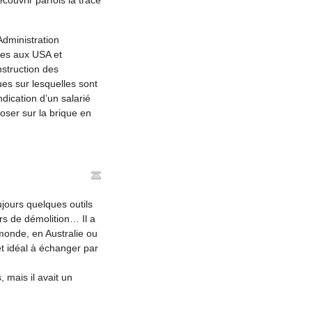
ouvrir parfois la trace
Administration
ées aux USA et
struction des
ues sur lesquelles sont
dication d’un salarié
oser sur la brique en
jours quelques outils
rs de démolition… Il a
 monde, en Australie ou
et idéal à échanger par
 mais il avait un