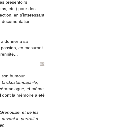
des présentoirs
ons, etc.) pour des
ection, en s’intéressant
te documentation
t à donner à sa
a passion, en mesurant
pérennité…
et son humour
r
brickostampaphile
,
si céramologue, et même
ial dont la mémoire a été
Grenouille, et de les
devant le portrait d’
er.