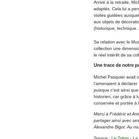
Arrivé à la retraite, M
adaptés. Cela lui a per
visites guidées auxquell
aux objets de décorati
(historique, technique
Sa relation avec le Mu
collection une dimensi
le réel intérêt de sa c
Une trace de notre pa
Michel Pasquier avait 
l’amenaient à déclarer q
puisque c’est ainsi qu
historien, car grâce à l
conservée et portée à 
Merci à Frédéric et Ant
partager ainsi avec ses
Alexandre Bigot. Au mu
Source :
Le Triton - La