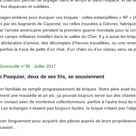
 collection permet de voyager dans le temps et dans l’espace, et de déc
d’hui disparues et oubliées…
pages entières pour évoquer ces briques : celles estampillées « AP » (
ées par les bagnards de Cayenne, ou celles trouvées à Gièvres, fabriqu
r l’armée américaine pendant la première guerre mondiale pour la con
camps militaires installés dans la vallée du Cher. Il y a aussi les briq
 déclaration d’amour, des décomptes d’heures travaillées, ou une reven
parfois la trace de patte d’un chat, d’un chien ou d’un oiseau venu se p
 Grenouille n°36 - Juillet 2017
e Pasquier, deux de ses fils, se souviennent
n familiale se remplir progressivement de briques. Notre père avait tou
ent une massette et un pic, ça pouvait toujours servir sur des chantie
en contact avec de nombreux collectionneurs, parfois à l’autre bout du
s échanges n’étaient pas toujours faciles, la brique n’étant pas l’obj
égocier longuement pour acquérir des pièces auprès de leurs propriétaires,
rsuasion…