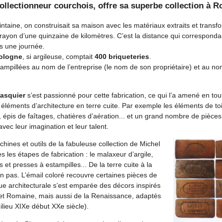
ollectionneur courchois, offre sa superbe collection à 
ntaine, on construisait sa maison avec les matériaux extraits et transfo
ayon d’une quinzaine de kilomètres. C’est la distance qui correspondait 
 une journée.
Sologne
, si argileuse, comptait
400 briqueteries
.
ampillées au nom de l’entreprise (le nom de son propriétaire) et au no
asquier
s’est passionné pour cette fabrication, ce qui l’a amené en tou
 éléments d’architecture en terre cuite. Par exemple les éléments de toitu
épis de faîtages, chatières d’aération... et un grand nombre de pièces
vec leur imagination et leur talent.
ines et outils de la fabuleuse collection de Michel
es les étapes de fabrication : le malaxeur d’argile,
 et presses à estampilles... De la terre cuite à la
un pas. L’émail coloré recouvre certaines pièces de
ue architecturale s’est emparée des décors inspirés
 et Romaine, mais aussi de la Renaissance, adaptés
ilieu XIXe début XXe siècle).