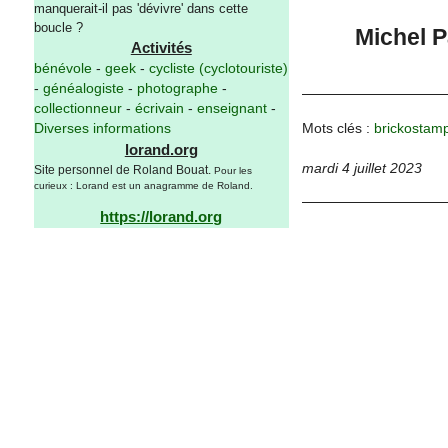
manquerait-il pas 'dévivre' dans cette
boucle ?
Michel 
Activités
bénévole
-
geek
-
cycliste (cyclotouriste)
-
généalogiste
-
photographe
-
collectionneur
-
écrivain
-
enseignant
-
Mots clés :
brickostam
Diverses informations
lorand.org
mardi 4 juillet 2023
Site personnel de Roland Bouat.
Pour les
curieux : Lorand est un anagramme de Roland.
https://lorand.org