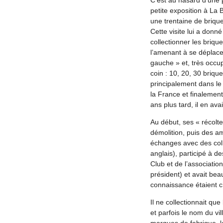
petite exposition à La 
une trentaine de brique
Cette visite lui a donn
collectionner les brique
l’amenant à se déplace
gauche » et, très occup
coin : 10, 20, 30 briqu
principalement dans le 
la France et finalement
ans plus tard, il en av
Au début, ses « récolte
démolition, puis des ami
échanges avec des col
anglais), participé à de
Club et de l’associatio
président) et avait be
connaissance étaient 
Il ne collectionnait que
et parfois le nom du vil