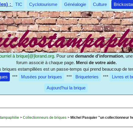
les) :
TIC
Cyclotourisme
Généalogie
Culture
Brickosta
ourriel à
brique[@]lorand.org
. Pour une
demande d'information
, un
forum associé à chaque page.
Merci de votre aide.
es briques estampillées est un passe-temps qui prend beaucoup de te
ques
***
Musées pour briques
***
Briqueteries
***
Livres et b
Aujourd’hui la brique
stampaphilie
>
Collectionneurs de briques
>
Michel Pasquier "un collectionneur