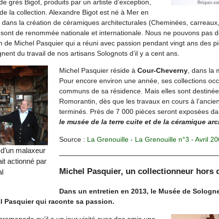
 grès Bigot, produits par un artiste d’exception,
 de la collection. Alexandre Bigot est né à Mer en
sé dans la création de céramiques architecturales (Cheminées, carreaux
 sont de renommée nationale et internationale. Nous ne pouvons pas déc
ion de Michel Pasquier qui a réuni avec passion pendant vingt ans des p
ent du travail de nos artisans Solognots d’il y a cent ans.
Michel Pasquier réside à
Cour-Cheverny
, dans la
Pour encore environ une année, ses collections oc
communs de sa résidence. Mais elles sont destinée
Romorantin, dès que les travaux en cours à l’ancie
terminés. Près de 7 000 pièces seront exposées da
le musée de la terre cuite et de la céramique arc
Source :
La Grenouille - La Grenouille n°3 - Avril 2
 d’un malaxeur
ait actionné par
Michel Pasquier, un collectionneur hor
al
Dans un entretien en 2013, le Musée de Sologne 
 Pasquier qui raconte sa passion.
promenade qu’il a un jour visité avec des amis une