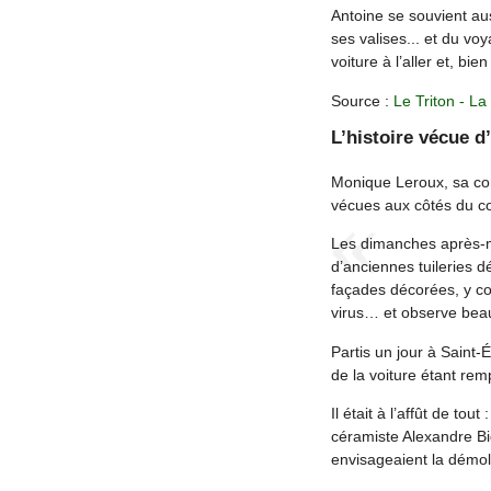
Antoine se souvient au
ses valises... et du v
voiture à l’aller et, bi
Source :
Le Triton - La
L’histoire vécue d
Monique Leroux, sa co
vécues aux côtés du co
Les dimanches après-mi
d’anciennes tuileries d
façades décorées, y co
virus… et observe beau
Partis un jour à Saint-
de la voiture étant rem
Il était à l’affût de tou
céramiste Alexandre Big
envisageaient la démol