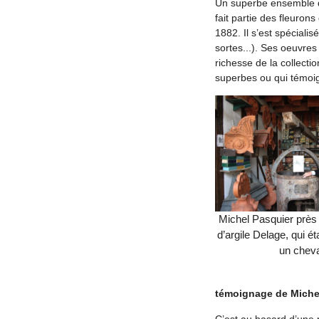
Un superbe ensemble de
fait partie des fleurons
1882. Il s’est spéciali
sortes...). Ses oeuvres
richesse de la collect
superbes ou qui témoign
Michel Pasquier près
d’argile Delage, qui ét
un chev
témoignage de Michel
C’est au hasard d’une 