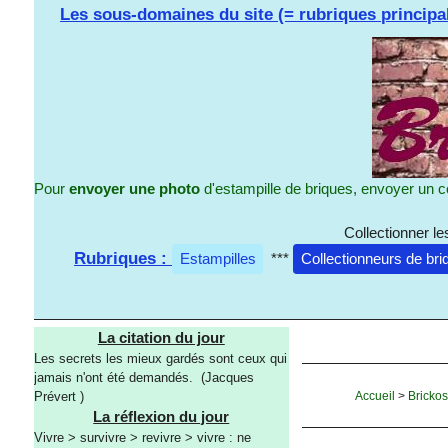
Les sous-domaines du site (= rubriques principa
Pour
envoyer une photo
d'estampille de briques, envoyer un c
Collectionner l
Rubriques :
Estampilles
***
Collectionneurs de bri
La citation du jour
Les secrets les mieux gardés sont ceux qui
jamais n'ont été demandés. (Jacques
Accueil
>
Bricko
Prévert )
La réflexion du jour
Vivre > survivre > revivre > vivre : ne