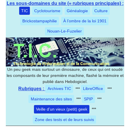
Les sous-domaines du site (= rubriques principales) :
TIC
Cyclotourisme
Généalogie
Culture
Brickostampaphilie
À l’ombre de la loi 1901
Nouan-Le-Fuzelier
Un peu geek mais surtout un dinosaure, de ceux qui ont soudé
les composants de leur première machine, flashé la mémoire et
publié dans Hebdogiciel.
Rubriques :
Archives TIC
***
LibreOffice
***
Maintenance des sites
***
SPIP
***
Veille d’un vieux (petit) geek
***
Zone des tests et de leurs suivis