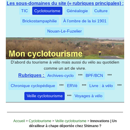
Les sous-domaines du site (= rubriques principales) :
TIC
Cyclotourisme
Généalogie
Culture
Brickostampaphilie
À l’ombre de la loi 1901
Nouan-Le-Fuzelier
D'abord du tourisme à vélo mais aussi du vélo au quotidien
comme un art de vivre.
Rubriques :
Archives-cyclo
***
BPF/BCN
***
Chronique cyclopédique
***
ERVé
***
Livre : à vélo
***
Veille cyclotourisme
***
Voyages à vélo
Accueil
>
Cyclotourisme
>
Veille cyclotourisme
>
Innovations | Un
dérailleur à chape déportée chez Shimano ?