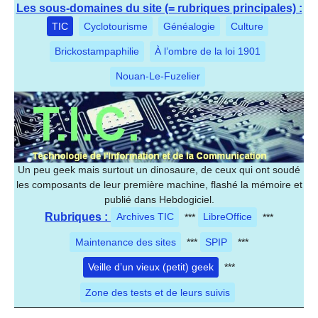
Les sous-domaines du site (= rubriques principales) :
TIC
Cyclotourisme
Généalogie
Culture
Brickostampaphilie
À l’ombre de la loi 1901
Nouan-Le-Fuzelier
Un peu geek mais surtout un dinosaure, de ceux qui ont soudé
les composants de leur première machine, flashé la mémoire et
publié dans Hebdogiciel.
Rubriques :
Archives TIC
***
LibreOffice
***
Maintenance des sites
***
SPIP
***
Veille d’un vieux (petit) geek
***
Zone des tests et de leurs suivis