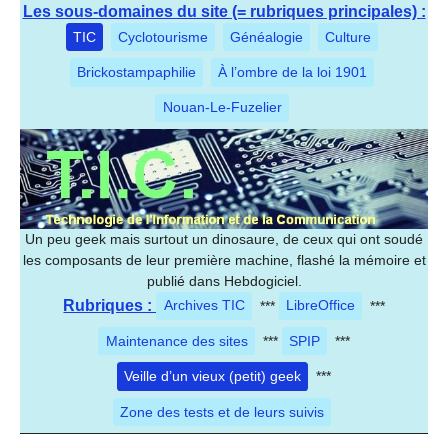
Les sous-domaines du site (= rubriques principales) :
TIC
Cyclotourisme
Généalogie
Culture
Brickostampaphilie
À l’ombre de la loi 1901
Nouan-Le-Fuzelier
Un peu geek mais surtout un dinosaure, de ceux qui ont soudé
les composants de leur première machine, flashé la mémoire et
publié dans Hebdogiciel.
Rubriques :
Archives TIC
***
LibreOffice
***
Maintenance des sites
***
SPIP
***
Veille d’un vieux (petit) geek
***
Zone des tests et de leurs suivis