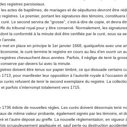
des registres paroissiaux.
les actes de baptêmes, de mariages et de sépultures devront être réd
registres. Le premier, portant les signatures des témoins, constituera l
 curé. Le second servira de "grosse", c’est-à-dire de copie, et devra êt
effe du tribunal royal pour y être conservé. Normalement, les signature
 dont la conformité à la minute doit être certifiée par le curé, sous sa se
e l’année.
met en place en principe le 1er janvier 1668, quelquefois avec une a
conomie, le curé termine le registre en cours au lieu d’en ouvrir un aut
egistres chevauchent deux années. Parfois, il néglige de tenir la gros
 conserve par-devers lui avec la minute.
egistres doivent être tenus sur papier timbré, ce qui dissuade certains c
 1713, pour manifester leur opposition à l’autorité royale à l’occasion d
 curés refusent de tenir le second exemplaire du registre. La collectio
 et parfois s’interrompt totalement vers 1715.
 1736 édicte de nouvelles règles. Les curés doivent désormais tenir no
naux de même valeur probante, également signés par les témoins, et don
ré et l’autre déposé au greffe. La nouvelle réglementation, en vigueur
 fois scrupuleusement appliquée et, sauf perte ou destruction accidentell