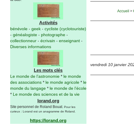
Accueil
>
Activités
bénévole
-
geek
-
cycliste (cyclotouriste)
-
généalogiste
-
photographe
-
collectionneur
-
écrivain
-
enseignant
-
Diverses informations
vendredi 10 janvier 20
Les mots clés
Le monde de l’astronomie
*
le monde
des associations
*
le monde agricole
*
le
monde du langage
*
le monde de l’école
*
Le monde des sciences et de la vie
lorand.org
Site personnel de Roland Bouat.
Pour les
curieux : Lorand est un anagramme de Roland.
https://lorand.org