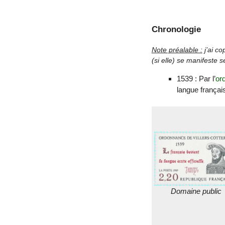
Chronologie
Note préalable :
j’ai co
(si elle) se manifeste 
1539 : Par l’
or
langue français
Domaine public