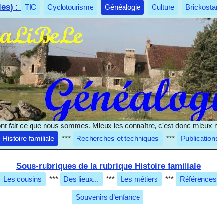
les) :
TIC
Cyclotourisme
Généalogie
Culture
Brickosta
nt fait ce que nous sommes. Mieux les connaître, c'est donc mieux 
Histoire familiale
***
Recherches et techniques
***
Publication
Sous-rubriques de la rubrique Histoire familiale
Les cousins
***
Des lieux...
***
Les métiers
***
Références
Souvenirs d’enfance