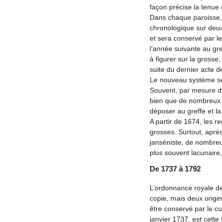
façon précise la tenue 
Dans chaque paroisse, 
chronologique sur deux 
et sera conservé par le
l’année suivante au gr
à figurer sur la grosse,
suite du dernier acte d
Le nouveau système se 
Souvent, par mesure d’é
bien que de nombreux r
déposer au greffe et la
A partir de 1674, les r
grosses. Surtout, après
janséniste, de nombreux
plus souvent lacunaire,
De 1737 à 1792
L’ordonnance royale de
copie, mais deux origi
être conservé par le cu
janvier 1737, est cette