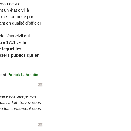
veau de vie.
 un état civil à
ux est autorisé par
t en qualité d’officier
 l’état civil qui
mbre 1791 : «
le
 lequel les
iciers publics qui en
tent
Patrick Lahoudie
.
ère fois que je vois
is l’a fait. Savez vous
u les conservent sous