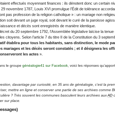
taient effectués moyennant finances : ils dénotent donc un certain ni
le 29 novembre 1787, Louis XVI promulgue l’Édit de tolérance accordant
ont pas profession de la religion catholique » : un mariage non religie
ion soit devant un juge royal, soit devant le curé de la paroisse agissan
. Naissance et décès sont enregistrés de manière identique.
écret du 20 septembre 1792, l’Assemblée législative laïcise la tenue de
les citoyens. Selon l’article 7 du titre II de la Constitution du 3 septe
atif établira pour tous les habitants, sans distinction, le mode par
s mariages et les décès seront constatés ; et il désignera les off
conserveront les actes
».
dans le groupe
généalogie41 sur Facebook
, voici les réponses qu’appor
estion, davantage par curiosité, en 35 ans de généalogie, c’est la premi
ser, mettre en ligne et conserver une partie de ses archives comme Blo
ticulière ? Très souvent les communes basculent leurs archives aux
AD
o
er sur place.
messages)