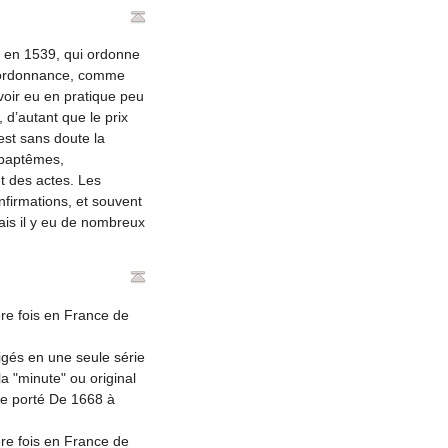
, en 1539, qui ordonne
e ordonnance, comme
voir eu en pratique peu
 d’autant que le prix
est sans doute la
 baptêmes,
t des actes. Les
nfirmations, et souvent
ais il y eu de nombreux
re fois en France de
igés en une seule série
a "minute" ou original
tre porté De 1668 à
re fois en France de