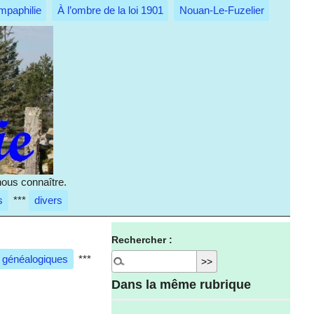
mpaphilie
À l’ombre de la loi 1901
Nouan-Le-Fuzelier
nous connaître.
s
***
divers
Rechercher :
 généalogiques
***
Dans la même rubrique