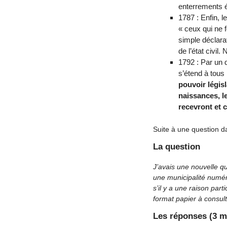
enterrements é
1787 : Enfin, 
« ceux qui ne f
simple déclarat
de l’état civil
1792 : Par un d
s’étend à tous 
pouvoir législ
naissances, le
recevront et 
Suite à une question 
La question
J’avais une nouvelle qu
une municipalité numéri
s’il y a une raison par
format papier à consult
Les réponses (3 