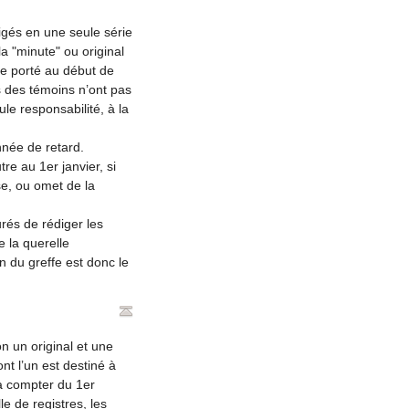
igés en une seule série
a "minute" ou original
re porté au début de
s des témoins n’ont pas
ule responsabilité, à la
nnée de retard.
re au 1er janvier, si
se, ou omet de la
urés de rédiger les
e la querelle
n du greffe est donc le
n un original et une
t l’un est destiné à
 à compter du 1er
e de registres, les