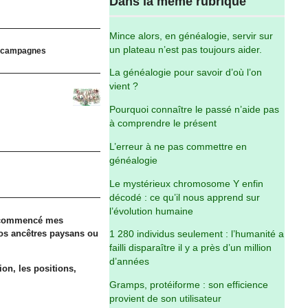
Dans la même rubrique
Mince alors, en généalogie, servir sur
un plateau n’est pas toujours aider.
os campagnes
La généalogie pour savoir d’où l’on
vient ?
Pourquoi connaître le passé n’aide pas
à comprendre le présent
L’erreur à ne pas commettre en
généalogie
Le mystérieux chromosome Y enfin
décodé : ce qu’il nous apprend sur
l’évolution humaine
ai commencé mes
nos ancêtres paysans ou
1 280 individus seulement : l’humanité a
failli disparaître il y a près d’un million
d’années
ion, les positions,
Gramps, protéiforme : son efficience
provient de son utilisateur