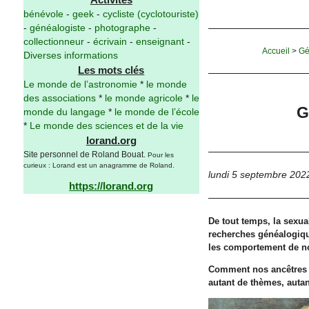
bénévole
-
geek
-
cycliste (cyclotouriste)
-
généalogiste
-
photographe
-
collectionneur
-
écrivain
-
enseignant
-
Accueil
>
Gé
Diverses informations
Les mots clés
Le monde de l’astronomie
*
le monde
des associations
*
le monde agricole
*
le
G
monde du langage
*
le monde de l’école
*
Le monde des sciences et de la vie
lorand.org
Site personnel de Roland Bouat.
Pour les
curieux : Lorand est un anagramme de Roland.
lundi 5 septembre 202
https://lorand.org
De tout temps, la sexu
recherches généalogiqu
les comportement de nos
Comment nos ancêtres fai
autant de thèmes, autan