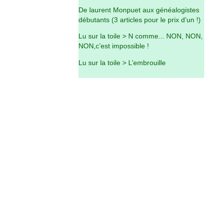
De laurent Monpuet aux généalogistes
débutants (3 articles pour le prix d’un !)
Lu sur la toile > N comme... NON, NON,
NON,c’est impossible !
Lu sur la toile > L’embrouille