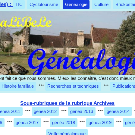
les) :
TIC
Cyclotourisme
Généalogie
Culture
Brickosta
nt fait ce que nous sommes. Mieux les connaître, c'est donc mieux 
Histoire familiale
***
Recherches et techniques
***
Publication
Sous-rubriques de la rubrique Archives
énéa 2011
***
généa 2012
***
généa 2013
***
généa 2014
6
***
généa 2017
***
généa 2018
***
généa 2019
***
géné
Veille généalogique