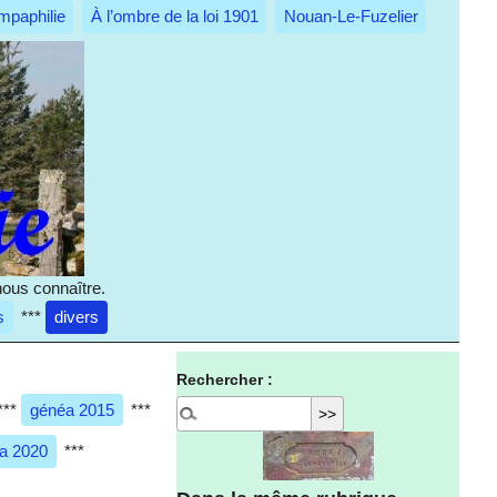
mpaphilie
À l’ombre de la loi 1901
Nouan-Le-Fuzelier
nous connaître.
s
***
divers
Rechercher :
***
généa 2015
***
a 2020
***