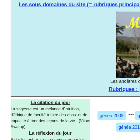
Les sous-domaines du site (= rubriques principa
Les ancêtres o
Rubriques :
La citation du jour
La sagesse est un mélange d'intuition,
d'éthique,de faculté à faire des choix et de
généa 2009
***
g
capacité à tirer des leçons de la vie. (Vikas
généa 201
Swarup)
La réflexion du jour
Aider les autres c'est commencer par les