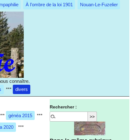
mpaphilie
À l’ombre de la loi 1901
Nouan-Le-Fuzelier
nous connaître.
s
***
divers
Rechercher :
***
généa 2015
***
a 2020
***