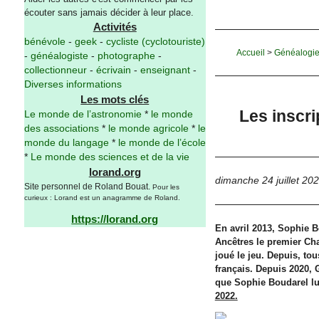
écouter sans jamais décider à leur place.
Activités
bénévole
-
geek
-
cycliste (cyclotouriste)
Accueil
>
Généalogi
-
généalogiste
-
photographe
-
collectionneur
-
écrivain
-
enseignant
-
Diverses informations
Les mots clés
Les inscr
Le monde de l’astronomie
*
le monde
des associations
*
le monde agricole
*
le
monde du langage
*
le monde de l’école
*
Le monde des sciences et de la vie
lorand.org
dimanche 24 juillet 20
Site personnel de Roland Bouat.
Pour les
curieux : Lorand est un anagramme de Roland.
https://lorand.org
En avril 2013, Sophie 
Ancêtres le premier Cha
joué le jeu. Depuis, to
français. Depuis 2020, 
que Sophie Boudarel lui
2022.