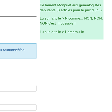
De laurent Monpuet aux généalogistes
débutants (3 articles pour le prix d’un !)
Lu sur la toile > N comme... NON, NON,
NON,c’est impossible !
Lu sur la toile > L’embrouille
les responsables.