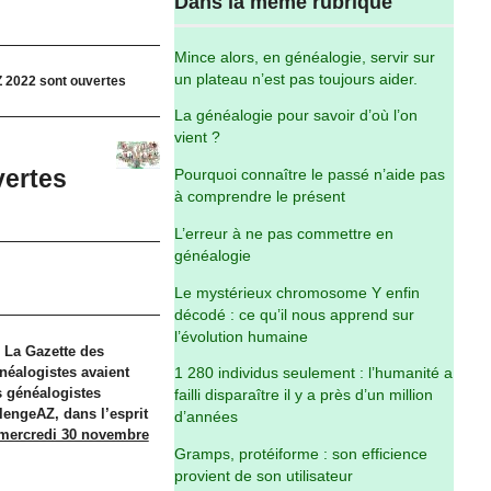
Dans la même rubrique
Mince alors, en généalogie, servir sur
un plateau n’est pas toujours aider.
Z 2022 sont ouvertes
La généalogie pour savoir d’où l’on
vient ?
vertes
Pourquoi connaître le passé n’aide pas
à comprendre le présent
L’erreur à ne pas commettre en
généalogie
Le mystérieux chromosome Y enfin
décodé : ce qu’il nous apprend sur
l’évolution humaine
 La Gazette des
néalogistes avaient
1 280 individus seulement : l’humanité a
s généalogistes
failli disparaître il y a près d’un million
lengeAZ, dans l’esprit
d’années
 mercredi 30 novembre
Gramps, protéiforme : son efficience
provient de son utilisateur