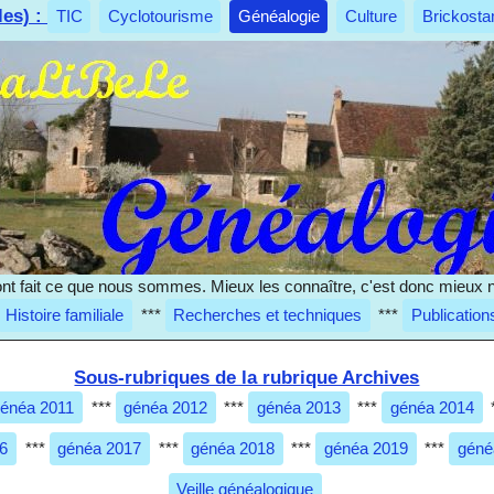
les) :
TIC
Cyclotourisme
Généalogie
Culture
Brickosta
nt fait ce que nous sommes. Mieux les connaître, c'est donc mieux 
Histoire familiale
***
Recherches et techniques
***
Publication
Sous-rubriques de la rubrique Archives
énéa 2011
***
généa 2012
***
généa 2013
***
généa 2014
6
***
généa 2017
***
généa 2018
***
généa 2019
***
géné
Veille généalogique