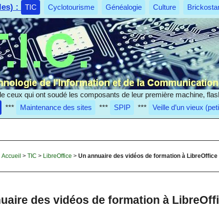
les) :
TIC
Cyclotourisme
Généalogie
Culture
Brickosta
e ceux qui ont soudé les composants de leur première machine, flas
***
Maintenance des sites
***
SPIP
***
Veille d’un vieux (pet
Accueil
>
TIC
>
LibreOffice
>
Un annuaire des vidéos de formation à LibreOffice
uaire des vidéos de formation à LibreOff