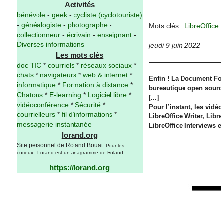
Activités
bénévole
-
geek
-
cycliste (cyclotouriste)
-
généalogiste
-
photographe
-
Mots clés :
LibreOffice
collectionneur
-
écrivain
-
enseignant
-
Diverses informations
jeudi 9 juin 2022
Les mots clés
doc TIC
*
courriels
*
réseaux sociaux
*
chats
*
navigateurs
*
web & internet
*
Enfin ! La Document Fo
informatique
*
Formation à distance
*
bureautique open source 
Chatons
*
E-learning
*
Logiciel libre
*
[...]
vidéoconférence
*
Sécurité
*
Pour l’instant, les vid
courrielleurs
*
fil d’informations
*
LibreOffice Writer, Libr
messagerie instantanée
LibreOffice Interviews e
lorand.org
Site personnel de Roland Bouat.
Pour les
curieux : Lorand est un anagramme de Roland.
https://lorand.org