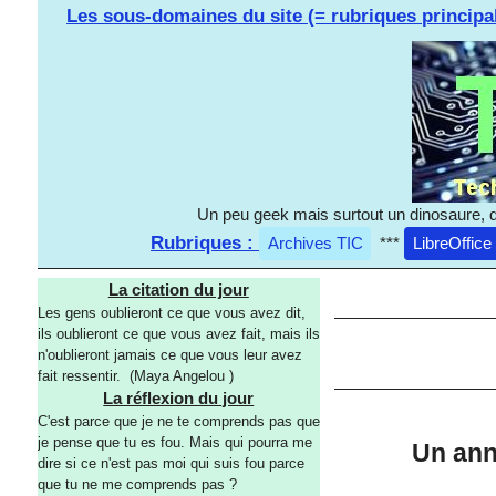
Les sous-domaines du site (= rubriques principa
Un peu geek mais surtout un dinosaure, d
Rubriques :
Archives TIC
***
LibreOffice
La citation du jour
Les gens oublieront ce que vous avez dit,
ils oublieront ce que vous avez fait, mais ils
n'oublieront jamais ce que vous leur avez
fait ressentir. (Maya Angelou )
La réflexion du jour
C'est parce que je ne te comprends pas que
je pense que tu es fou. Mais qui pourra me
Un ann
dire si ce n'est pas moi qui suis fou parce
que tu ne me comprends pas ?