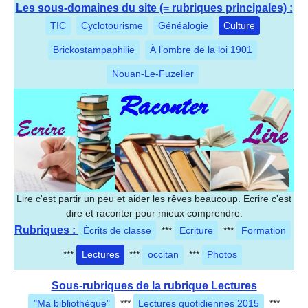
Les sous-domaines du site (= rubriques principales) :
TIC
Cyclotourisme
Généalogie
Culture
Brickostampaphilie
À l’ombre de la loi 1901
Nouan-Le-Fuzelier
Lire c'est partir un peu et aider les rêves beaucoup. Ecrire c'est
dire et raconter pour mieux comprendre.
Rubriques :
Écrits de classe
***
Ecriture
***
Formation
***
Lectures
***
occitan
***
Photos
Sous-rubriques de la rubrique Lectures
"Ma bibliothèque"
***
Lectures quotidiennes 2015
***