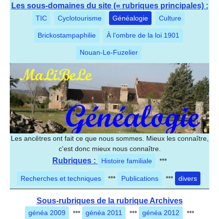
Les sous-domaines du site (= rubriques principales) :
TIC
Cyclotourisme
Généalogie
Culture
Brickostampaphilie
À l’ombre de la loi 1901
Nouan-Le-Fuzelier
Les ancêtres ont fait ce que nous sommes. Mieux les connaître,
c'est donc mieux nous connaître.
Rubriques :
Histoire familiale
***
Recherches et techniques
***
Publications
***
divers
Sous-rubriques de la rubrique Archives
généa 2009
***
généa 2011
***
généa 2012
***