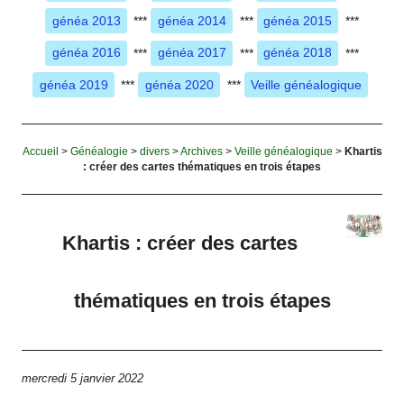
généa 2013
***
généa 2014
***
généa 2015
***
généa 2016
***
généa 2017
***
généa 2018
***
généa 2019
***
généa 2020
***
Veille généalogique
Accueil
>
Généalogie
>
divers
>
Archives
>
Veille généalogique
>
Khartis
: créer des cartes thématiques en trois étapes
Khartis : créer des cartes
thématiques en trois étapes
mercredi 5 janvier 2022