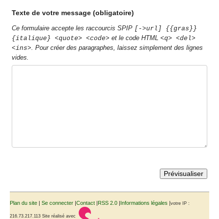
Texte de votre message (obligatoire)
Ce formulaire accepte les raccourcis SPIP
[->url] {{gras}}
et le code HTML
{italique} <quote> <code>
<q> <del>
. Pour créer des paragraphes, laissez simplement des lignes
<ins>
vides.
Plan du site
|
Se connecter
|
Contact
|
RSS 2.0
|
Informations légales
|
votre IP :
216.73.217.113
Site réalisé avec