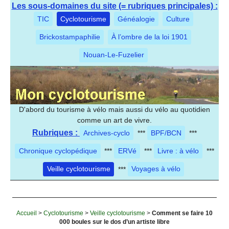
Les sous-domaines du site (= rubriques principales) :
TIC
Cyclotourisme
Généalogie
Culture
Brickostampaphilie
À l’ombre de la loi 1901
Nouan-Le-Fuzelier
D'abord du tourisme à vélo mais aussi du vélo au quotidien
comme un art de vivre.
Rubriques :
Archives-cyclo
***
BPF/BCN
***
Chronique cyclopédique
***
ERVé
***
Livre : à vélo
***
Veille cyclotourisme
***
Voyages à vélo
Accueil
>
Cyclotourisme
>
Veille cyclotourisme
>
Comment se faire 10
000 boules sur le dos d’un artiste libre