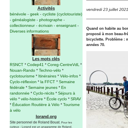
Activités
vendredi 23 juillet 202
bénévole
-
geek
-
cycliste (cyclotouriste)
-
généalogiste
-
photographe
-
collectionneur
-
écrivain
-
enseignant
-
Quand on habite au bord
Diverses informations
proposé à mon beau-frère
bicyclette. Problème :
années 70.
Les mots clés
RSNCT
*
Codep41
*
Coreg-CentreVdL
*
Nouan-Rando
*
Techno-vélo
*
cyclotourisme
*
Itinéraires
*
Vélo-infos
*
Cyclo-réflexion
*
la FFCT
*
Semaine
fédérale
*
Semaine jeunes
*
En
randonnée
*
Cyclo-récits
*
Séjours à
vélo
*
vélo-histoire
*
École cyclo
*
SRAV
*
Éducation Routière à Vélo
*
Tourisme
à vélo
lorand.org
Site personnel de Roland Bouat.
Pour les
curieux : Lorand est un anagramme de Roland.