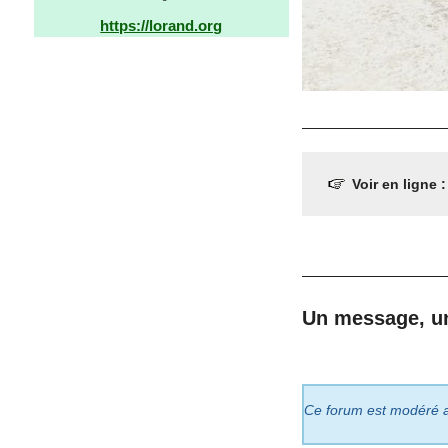
https://lorand.org
Voir en ligne 
Un message, u
Ce forum est modéré a p