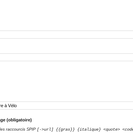
ge (obligatoire)
les raccourcis SPIP
[->url] {{gras}} {italique} <quote> <cod