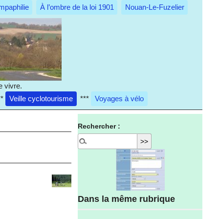
mpaphilie
À l’ombre de la loi 1901
Nouan-Le-Fuzelier
 vivre.
**
Veille cyclotourisme
***
Voyages à vélo
Rechercher :
Dans la même rubrique