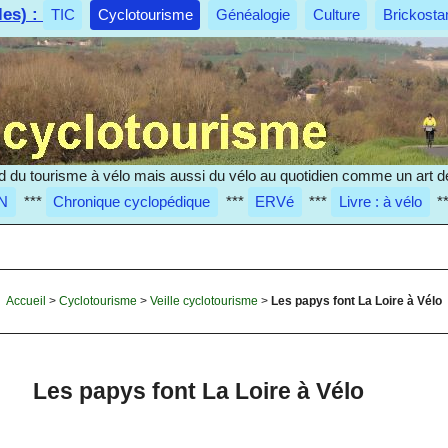
les) :
TIC
Cyclotourisme
Généalogie
Culture
Brickosta
d du tourisme à vélo mais aussi du vélo au quotidien comme un art de
N
***
Chronique cyclopédique
***
ERVé
***
Livre : à vélo
*
Accueil
>
Cyclotourisme
>
Veille cyclotourisme
>
Les papys font La Loire à Vélo
Les papys font La Loire à Vélo