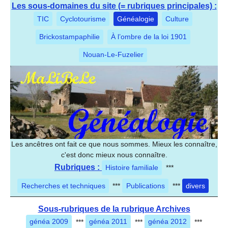
Les sous-domaines du site (= rubriques principales) :
TIC
Cyclotourisme
Généalogie
Culture
Brickostampaphilie
À l’ombre de la loi 1901
Nouan-Le-Fuzelier
Les ancêtres ont fait ce que nous sommes. Mieux les connaître,
c'est donc mieux nous connaître.
Rubriques :
Histoire familiale
***
Recherches et techniques
***
Publications
***
divers
Sous-rubriques de la rubrique Archives
généa 2009
***
généa 2011
***
généa 2012
***