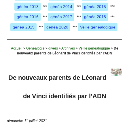
généa 2013
***
généa 2014
***
généa 2015
***
généa 2016
***
généa 2017
***
généa 2018
***
généa 2019
***
généa 2020
***
Veille généalogique
Accueil
>
Généalogie
>
divers
>
Archives
>
Veille généalogique
>
De
nouveaux parents de Léonard de Vinci identifiés par l’ADN
De nouveaux parents de Léonard
de Vinci identifiés par l’ADN
dimanche 11 juillet 2021