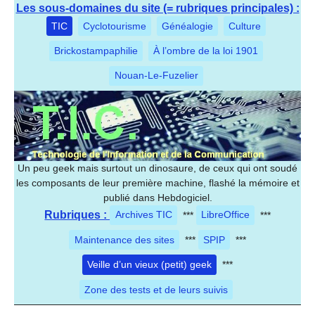
Les sous-domaines du site (= rubriques principales) :
TIC
Cyclotourisme
Généalogie
Culture
Brickostampaphilie
À l’ombre de la loi 1901
Nouan-Le-Fuzelier
Un peu geek mais surtout un dinosaure, de ceux qui ont soudé
les composants de leur première machine, flashé la mémoire et
publié dans Hebdogiciel.
Rubriques :
Archives TIC
***
LibreOffice
***
Maintenance des sites
***
SPIP
***
Veille d’un vieux (petit) geek
***
Zone des tests et de leurs suivis