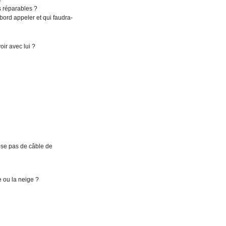
s réparables ?
abord appeler et qui faudra-
ir avec lui ?
pose pas de câble de
e ou la neige ?