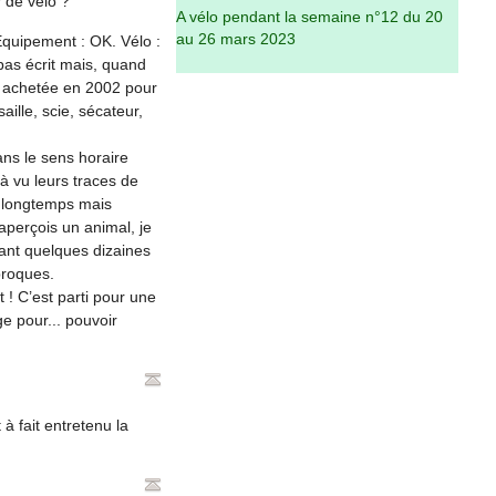
r de vélo ?
A vélo pendant la semaine n°12 du 20
au 26 mars 2023
Équipement : OK. Vélo :
pas écrit mais, quand
ob achetée en 2002 pour
aille, scie, sécateur,
ans le sens horaire
jà vu leurs traces de
s longtemps mais
aperçois un animal, je
dant quelques dizaines
proques.
 ! C’est parti pour une
e pour... pouvoir
 à fait entretenu la