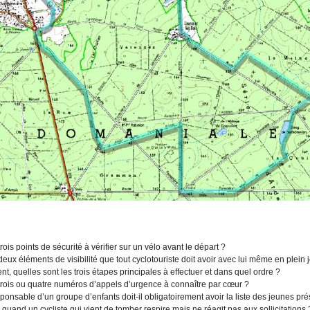
trois points de sécurité à vérifier sur un vélo avant le départ ?
deux éléments de visibilité que tout cyclotouriste doit avoir avec lui même en plein 
nt, quelles sont les trois étapes principales à effectuer et dans quel ordre ?
 trois ou quatre numéros d’appels d’urgence à connaître par cœur ?
ponsable d’un groupe d’enfants doit-il obligatoirement avoir la liste des jeunes pré
re quand un cycliste qui vient de tomber respire mais ne réagit pas aux sollicitations 