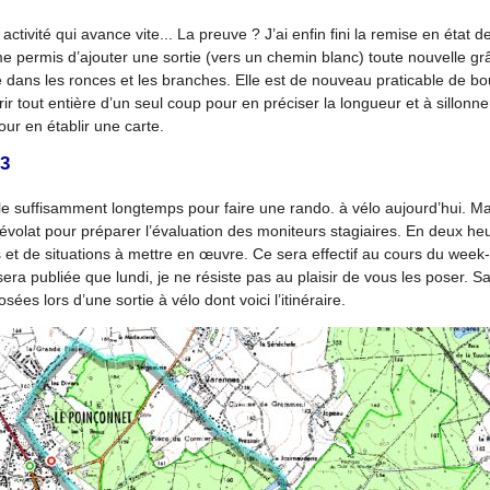
tivité qui avance vite... La preuve ? J’ai enfin fini la remise en état 
 permis d’ajouter une sortie (vers un chemin blanc) toute nouvelle grâ
ée dans les ronces et les branches. Elle est de nouveau praticable de bo
rir tout entière d’un seul coup pour en préciser la longueur et à sillonne
ur en établir une carte.
23
e suffisamment longtemps pour faire une rando. à vélo aujourd’hui. Mais
évolat pour préparer l’évaluation des moniteurs stagiaires. En deux heur
et de situations à mettre en œuvre. Ce sera effectif au cours du week-e
ra publiée que lundi, je ne résiste pas au plaisir de vous les poser. S
ées lors d’une sortie à vélo dont voici l’itinéraire.