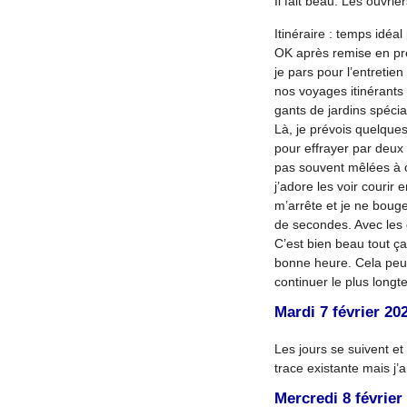
Il fait beau. Les ouvrier
Itinéraire : temps idé
OK après remise en pre
je pars pour l’entreti
nos voyages itinérants p
gants de jardins spéciau
Là, je prévois quelques
pour effrayer par deux f
pas souvent mêlées à c
j’adore les voir courir
m’arrête et je ne bouge
de secondes. Avec les c
C’est bien beau tout ça
bonne heure. Cela peut
continuer le plus longte
Mardi 7 février 20
Les jours se suivent et 
trace existante mais j
Mercredi 8 février