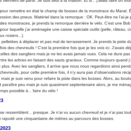
s viennent de partir. Je suis seul à la maison. Et si... j’allais faire un tou
al pour remettre en état le champ de bosses de la monotrace du Marat. 
ssion des pneus. Matériel dans la remorque : OK. Peut-être ne l’ai-je 
en des monotraces, je prends la remorque derrière le vélo. C’est une B
our laquelle j’ai aménagée une caisse spéciale outils (pelle, râteau, cis
x rosiers...).
 pelletées à déplacer et pas mal de terrassement. Je prends la piste d
ois des chevreuils ! C’est la première fois que je les vois ici. J’avais dé
elles des sangliers mais je ne les avais jamais vues. Cela ne dure pa
 entre les arbres en faisant des sauts gracieux. Comme toujours quand j’
 plus. Avec les sangliers, il arrive que nous nous regardions ainsi pen
hevreuils, pour cette première fois, il n’y aura pas d’observations réci
 mais je suis venu pour refaire la piste dans les bosses. Alors, au boulot
 paraître peu mais je suis quasiment septentenaire alors, je me ménag
mps possible à... faire du vélo !
23
se ressemblent... presque. Je n’ai vu aucun chevreuil et je n’ai pas tout
’ai rajouté une cinquantaine de mètres au parcours des bosses.
 2023