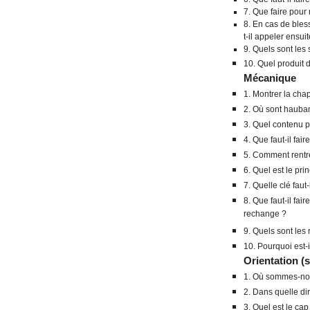
7. Que faire pour 
8. En cas de bless
t-il appeler ensuit
9. Quels sont les
10. Quel produit 
Mécanique
1. Montrer la chap
2. Où sont hauban 
3. Quel contenu p
4. Que faut-il fa
5. Comment rentre
6. Quel est le pr
7. Quelle clé faut
8. Que faut-il fai
rechange ?
9. Quels sont les
10. Pourquoi est-i
Orientation (s
1. Où sommes-nou
2. Dans quelle dir
3. Quel est le cap