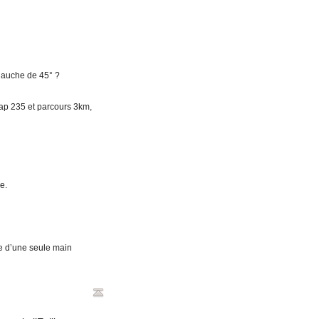
 gauche de 45° ?
 cap 235 et parcours 3km,
e.
ue d’une seule main