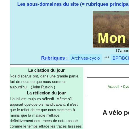
Les sous-domaines du site (= rubriques principa
D'abor
Rubriques :
Archives-cyclo
***
BPF/BC
La citation du jour
Nos disparus ont, dans une grande partie,
fait de nous ce que nous sommes
Accueil
>
Cyc
aujourd'hui. (John Ruskin )
La réflexion du jour
L'oubli est toujours sélectif. Même s'il
apparaît quelquefois handicapant, il n'est
que le reflet de ce que nous sommes à
A vélo p
moins que la maladie n'efface
définitivement nos traces de notre passé
comme le temps efface les traces laissées