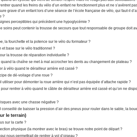
rentrer quand les freins du vélo d’un enfant ne fonctionnent plus et ne s’avèrent pa
ure grave d’un enfant lors d’une séance de l’école française de vélo, qui faut-il d’
e ?
 signes perceptibles qui précèdent une hypoglycémie ?
de soins peut contenir la trousse de secours que tout responsable de groupe doit avo
e, la fourchette et la potence sur le vélo du formateur ?
et base sur le vélo traditionnel ?
our la trousse de réparation individuelle ?
ire quand la chaîne se met à mal accrocher les dents au changement de plateau ?
r à vélo quand le dérailleur arrière est cassé ?
incipe de dé-voilage d’une roue ?
-il utiliser pour démonter la roue arrière qui n’est pas équipée d’attache rapide ?
re pour rentrer à vélo quand le câble de dérailleur arrière est cassé et qu’on ne dis
 risques avec une chasse négative ?
l conseillé de baisser la pression d’air des pneus pour rouler dans le sable, la bou
ur le terrain)
s sur la carte ?
ection physique (la montrer avec le bras) se trouve notre point de départ ?
 qui nous permettrait de rentrer à vol d’oiseau ?