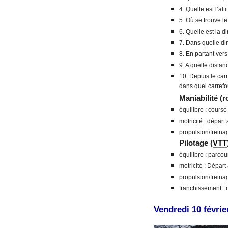
4. Quelle est l’al
5. Où se trouve le
6. Quelle est la 
7. Dans quelle dir
8. En partant vers
9. A quelle distan
10. Depuis le carr
dans quel carrefou
Maniabilité (r
équilibre : course
motricité : départ
propulsion/freinag
Pilotage (
VTT
équilibre : parcour
motricité : Départ
propulsion/freina
franchissement : 
Vendredi 10 févrie