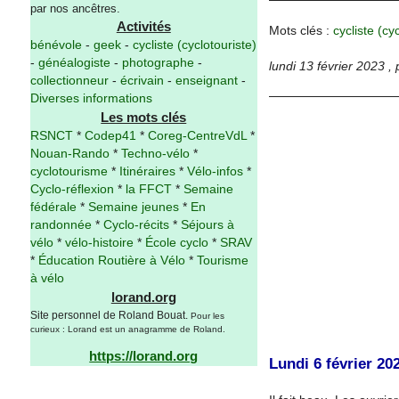
par nos ancêtres.
Activités
Mots clés :
cycliste (cy
bénévole
-
geek
-
cycliste (cyclotouriste)
-
généalogiste
-
photographe
-
lundi 13 février 2023
,
collectionneur
-
écrivain
-
enseignant
-
Diverses informations
Les mots clés
RSNCT
*
Codep41
*
Coreg-CentreVdL
*
Nouan-Rando
*
Techno-vélo
*
cyclotourisme
*
Itinéraires
*
Vélo-infos
*
Cyclo-réflexion
*
la FFCT
*
Semaine
fédérale
*
Semaine jeunes
*
En
randonnée
*
Cyclo-récits
*
Séjours à
vélo
*
vélo-histoire
*
École cyclo
*
SRAV
*
Éducation Routière à Vélo
*
Tourisme
à vélo
lorand.org
Site personnel de Roland Bouat.
Pour les
curieux : Lorand est un anagramme de Roland.
https://lorand.org
Lundi 6 février 20