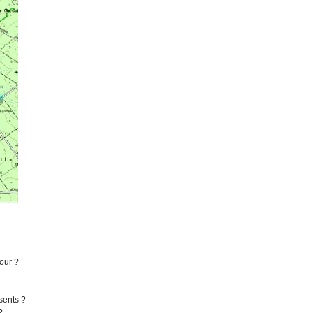
jour ?
sents ?
?