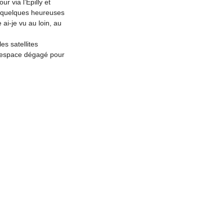
r via l’Epilly et
is quelques heureuses
ai-je vu au loin, au
es satellites
un espace dégagé pour