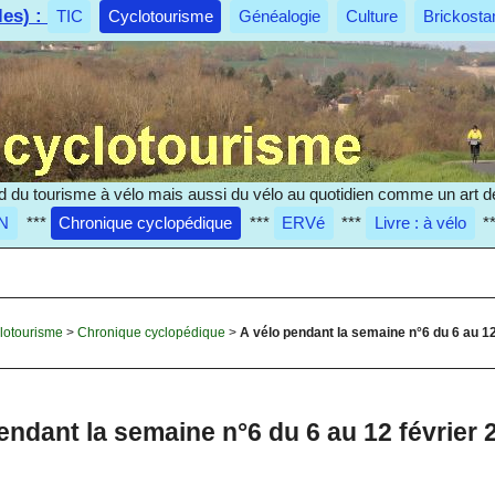
les) :
TIC
Cyclotourisme
Généalogie
Culture
Brickosta
d du tourisme à vélo mais aussi du vélo au quotidien comme un art de
N
***
Chronique cyclopédique
***
ERVé
***
Livre : à vélo
*
lotourisme
>
Chronique cyclopédique
>
A vélo pendant la semaine n°6 du 6 au 12
endant la semaine n°6 du 6 au 12 février 