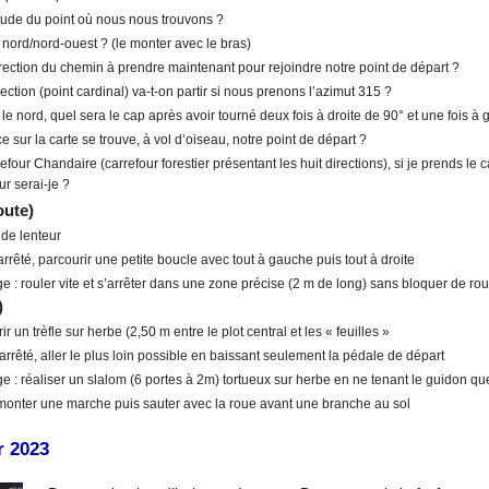
titude du point où nous nous trouvons ?
 nord/nord-ouest ? (le monter avec le bras)
direction du chemin à prendre maintenant pour rejoindre notre point de départ ?
ection (point cardinal) va-t-on partir si nous prenons l’azimut 315 ?
 le nord, quel sera le cap après avoir tourné deux fois à droite de 90° et une fois à
ce sur la carte se trouve, à vol d’oiseau, notre point de départ ?
efour Chandaire (carrefour forestier présentant les huit directions), si je prends le
r serai-je ?
oute)
 de lenteur
 arrêté, parcourir une petite boucle avec tout à gauche puis tout à droite
e : rouler vite et s’arrêter dans une zone précise (2 m de long) sans bloquer de rou
)
ir un trèfle sur herbe (2,50 m entre le plot central et les « feuilles »
 arrêté, aller le plus loin possible en baissant seulement la pédale de départ
ge : réaliser un slalom (6 portes à 2m) tortueux sur herbe en ne tenant le guidon q
monter une marche puis sauter avec la roue avant une branche au sol
r 2023