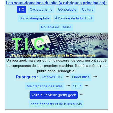
Les sous-domaines du site (= rubriques principales) :
TIC
Cyclotourisme
Généalogie
Culture
Brickostampaphilie
À l’ombre de la loi 1901
Nouan-Le-Fuzelier
Un peu geek mais surtout un dinosaure, de ceux qui ont soudé
les composants de leur première machine, flashé la mémoire et
publié dans Hebdogiciel.
Rubriques :
Archives TIC
***
LibreOffice
***
Maintenance des sites
***
SPIP
***
Veille d’un vieux (petit) geek
***
Zone des tests et de leurs suivis