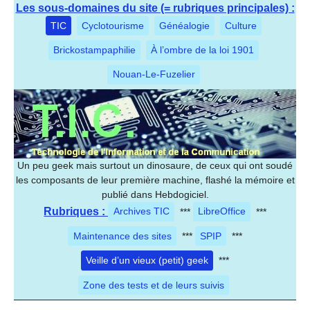
Les sous-domaines du site (= rubriques principales) :
TIC
Cyclotourisme
Généalogie
Culture
Brickostampaphilie
À l’ombre de la loi 1901
Nouan-Le-Fuzelier
Un peu geek mais surtout un dinosaure, de ceux qui ont soudé
les composants de leur première machine, flashé la mémoire et
publié dans Hebdogiciel.
Rubriques :
Archives TIC
***
LibreOffice
***
Maintenance des sites
***
SPIP
***
Veille d’un vieux (petit) geek
***
Zone des tests et de leurs suivis