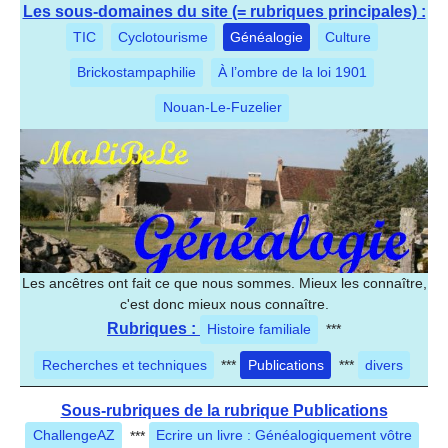
Les sous-domaines du site (= rubriques principales) :
TIC
Cyclotourisme
Généalogie
Culture
Brickostampaphilie
À l’ombre de la loi 1901
Nouan-Le-Fuzelier
Les ancêtres ont fait ce que nous sommes. Mieux les connaître,
c'est donc mieux nous connaître.
Rubriques :
Histoire familiale
***
Recherches et techniques
***
Publications
***
divers
Sous-rubriques de la rubrique Publications
ChallengeAZ
***
Ecrire un livre : Généalogiquement vôtre