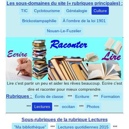
Les sous-domaines du site (= rubriques principales) :
TIC
Cyclotourisme
Généalogie
Culture
Brickostampaphilie
À l’ombre de la loi 1901
Nouan-Le-Fuzelier
Lire c'est partir un peu et aider les rêves beaucoup. Ecrire c'est
dire et raconter pour mieux comprendre.
Rubriques :
Écrits de classe
***
Ecriture
***
Formation
***
Lectures
***
occitan
***
Photos
Sous-rubriques de la rubrique Lectures
"Ma bibliothèque"
***
Lectures quotidiennes 2015
***