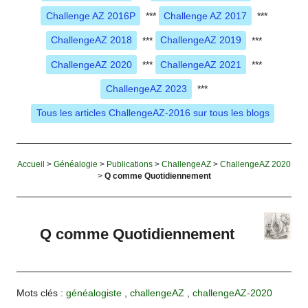
Challenge AZ 2016P
***
Challenge AZ 2017
***
ChallengeAZ 2018
***
ChallengeAZ 2019
***
ChallengeAZ 2020
***
ChallengeAZ 2021
***
ChallengeAZ 2023
***
Tous les articles ChallengeAZ-2016 sur tous les blogs
Accueil
>
Généalogie
>
Publications
>
ChallengeAZ
>
ChallengeAZ 2020
>
Q comme Quotidiennement
Q comme Quotidiennement
Mots clés :
généalogiste
,
challengeAZ
,
challengeAZ-2020