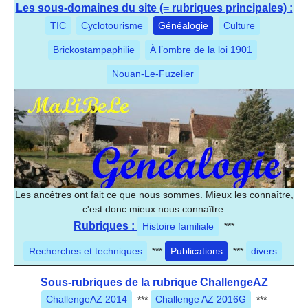
Les sous-domaines du site (= rubriques principales) :
TIC
Cyclotourisme
Généalogie
Culture
Brickostampaphilie
À l’ombre de la loi 1901
Nouan-Le-Fuzelier
Les ancêtres ont fait ce que nous sommes. Mieux les connaître,
c'est donc mieux nous connaître.
Rubriques :
Histoire familiale
***
Recherches et techniques
***
Publications
***
divers
Sous-rubriques de la rubrique ChallengeAZ
ChallengeAZ 2014
***
Challenge AZ 2016G
***