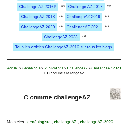
Challenge AZ 2016P
***
Challenge AZ 2017
***
ChallengeAZ 2018
***
ChallengeAZ 2019
***
ChallengeAZ 2020
***
ChallengeAZ 2021
***
ChallengeAZ 2023
***
Tous les articles ChallengeAZ-2016 sur tous les blogs
Accueil
>
Généalogie
>
Publications
>
ChallengeAZ
>
ChallengeAZ 2020
>
C comme challengeAZ
C comme challengeAZ
Mots clés :
généalogiste
,
challengeAZ
,
challengeAZ-2020