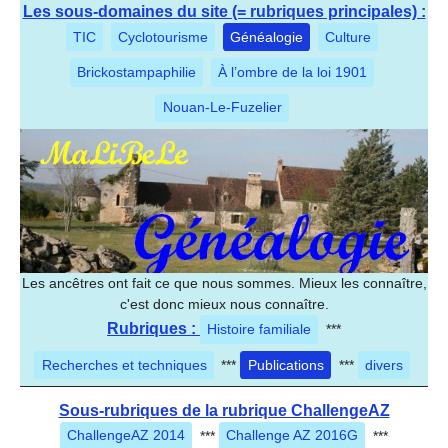
Les sous-domaines du site (= rubriques principales) :
TIC
Cyclotourisme
Généalogie
Culture
Brickostampaphilie
À l’ombre de la loi 1901
Nouan-Le-Fuzelier
Les ancêtres ont fait ce que nous sommes. Mieux les connaître,
c'est donc mieux nous connaître.
Rubriques :
Histoire familiale
***
Recherches et techniques
***
Publications
***
divers
Sous-rubriques de la rubrique ChallengeAZ
ChallengeAZ 2014
***
Challenge AZ 2016G
***