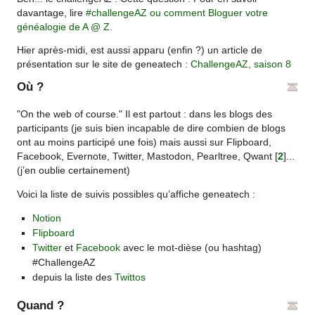
davantage, lire
#challengeAZ ou comment Bloguer votre
généalogie de A @ Z
.
Hier après-midi, est aussi apparu (enfin ?) un article de
présentation sur le site de geneatech :
ChallengeAZ, saison 8
Où ?
"On the web of course." Il est partout : dans les blogs des
participants (je suis bien incapable de dire combien de blogs
ont au moins participé une fois) mais aussi sur Flipboard,
Facebook, Evernote, Twitter, Mastodon, Pearltree, Qwant
[
2
]
...
(j’en oublie certainement)
Voici la liste de suivis possibles qu’affiche geneatech :
Notion
Flipboard
Twitter
et
Facebook
avec le mot-dièse (ou hashtag)
#ChallengeAZ
depuis la liste des
Twittos
Quand ?