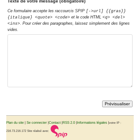
Texte de votre message (obligatoire)
Ce formulaire accepte les raccourcis SPIP
[->url] {{gras}}
et le code HTML
{italique} <quote> <code>
<q> <del>
. Pour créer des paragraphes, laissez simplement des lignes
<ins>
vides.
Plan du site
|
Se connecter
|
Contact
|
RSS 2.0
|
Informations légales
|
votre IP :
216.73.216.172
Site réalisé avec