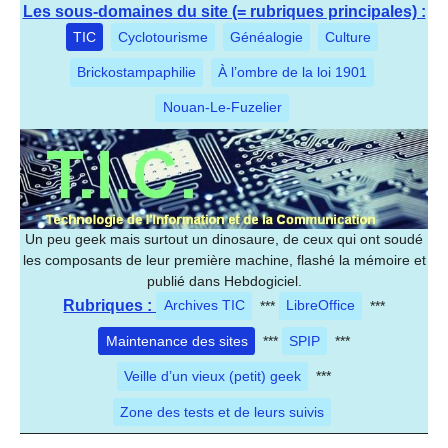
Les sous-domaines du site (= rubriques principales) :
TIC
Cyclotourisme
Généalogie
Culture
Brickostampaphilie
À l’ombre de la loi 1901
Nouan-Le-Fuzelier
Un peu geek mais surtout un dinosaure, de ceux qui ont soudé
les composants de leur première machine, flashé la mémoire et
publié dans Hebdogiciel.
Rubriques :
Archives TIC
***
LibreOffice
***
Maintenance des sites
***
SPIP
***
Veille d’un vieux (petit) geek
***
Zone des tests et de leurs suivis