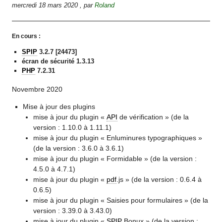
mercredi 18 mars 2020
,
par
Roland
En cours :
SPIP
3.2.7 [24473]
écran de sécurité 1.3.13
PHP
7.2.31
Novembre 2020
Mise à jour des plugins
mise à jour du plugin «
API
de vérification » (de la
version : 1.10.0 à 1.11.1)
mise à jour du plugin « Enluminures typographiques »
(de la version : 3.6.0 à 3.6.1)
mise à jour du plugin « Formidable » (de la version :
4.5.0 à 4.7.1)
mise à jour du plugin «
pdf
.js » (de la version : 0.6.4 à
0.6.5)
mise à jour du plugin « Saisies pour formulaires » (de la
version : 3.39.0 à 3.43.0)
mise à jour du plugin «
SPIP
Bonux » (de la version :