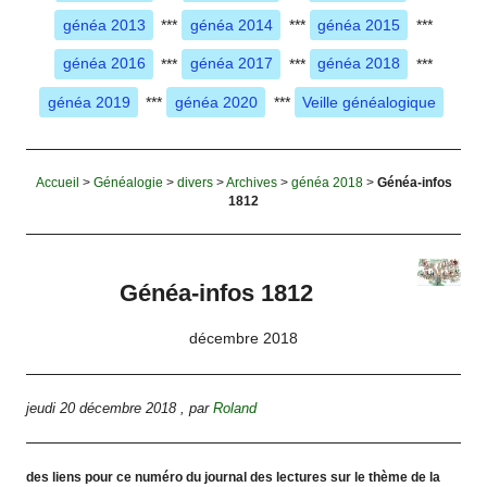
généa 2013
***
généa 2014
***
généa 2015
***
généa 2016
***
généa 2017
***
généa 2018
***
généa 2019
***
généa 2020
***
Veille généalogique
Accueil
>
Généalogie
>
divers
>
Archives
>
généa 2018
>
Généa-infos
1812
Généa-infos 1812
décembre 2018
jeudi 20 décembre 2018
,
par
Roland
des liens pour ce numéro du journal des lectures sur le thème de la