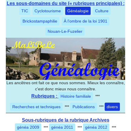
Les sous-domaines du site (= rubriques principales) :
TIC
Cyclotourisme
Généalogie
Culture
Brickostampaphilie
À l’ombre de la loi 1901
Nouan-Le-Fuzelier
Les ancêtres ont fait ce que nous sommes. Mieux les connaître,
c'est donc mieux nous connaître.
Rubriques :
Histoire familiale
***
Recherches et techniques
***
Publications
***
divers
Sous-rubriques de la rubrique Archives
généa 2009
***
généa 2011
***
généa 2012
***