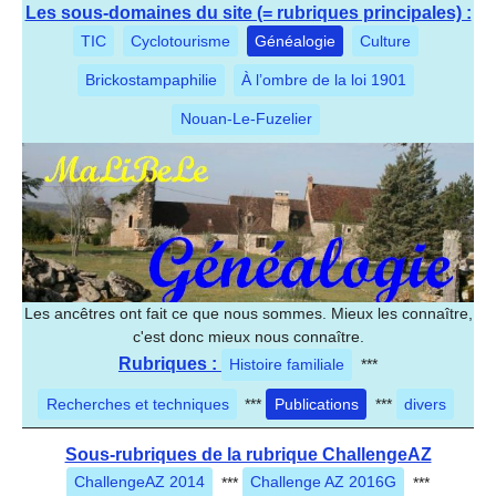
Les sous-domaines du site (= rubriques principales) :
TIC
Cyclotourisme
Généalogie
Culture
Brickostampaphilie
À l’ombre de la loi 1901
Nouan-Le-Fuzelier
Les ancêtres ont fait ce que nous sommes. Mieux les connaître,
c'est donc mieux nous connaître.
Rubriques :
Histoire familiale
***
Recherches et techniques
***
Publications
***
divers
Sous-rubriques de la rubrique ChallengeAZ
ChallengeAZ 2014
***
Challenge AZ 2016G
***