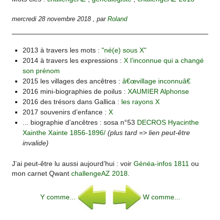
mercredi 28 novembre 2018
,
par
Roland
2013 à travers les mots :
"né(e) sous X"
2014 à travers les expressions :
X l’inconnue qui a changé
son prénom
2015 les villages des ancêtres :
â€œvillage inconnuâ€
2016 mini-biographies de poilus :
XAUMIER Alphonse
2016 des trésors dans Gallica :
les rayons X
2017 souvenirs d’enfance :
X
... biographie d’ancêtres : sosa n°53
DECROS Hyacinthe
Xainthe Xainte 1856-1896/
(plus tard => lien peut-être
invalide)
J’ai peut-être lu aussi aujourd’hui : voir
Généa-infos 1811
ou
mon carnet Qwant
challengeAZ 2018
.
Y comme...
W comme...