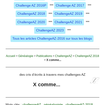
Challenge AZ 2016P
***
Challenge AZ 2017
***
ChallengeAZ 2018
***
ChallengeAZ 2019
***
ChallengeAZ 2020
***
ChallengeAZ 2021
***
ChallengeAZ 2023
***
Tous les articles ChallengeAZ-2016 sur tous les blogs
Accueil
>
Généalogie
>
Publications
>
ChallengeAZ
>
ChallengeAZ 2018
>
X comme...
des cris d’écrits à travers mes challenges AZ
X comme...
Mots clés :
challengeAZ
,
généalogiste
,
challengeAZ-2018