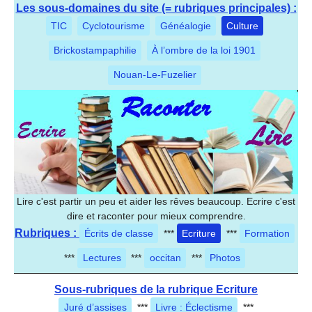
Les sous-domaines du site (= rubriques principales) :
TIC
Cyclotourisme
Généalogie
Culture
Brickostampaphilie
À l’ombre de la loi 1901
Nouan-Le-Fuzelier
Lire c'est partir un peu et aider les rêves beaucoup. Ecrire c'est
dire et raconter pour mieux comprendre.
Rubriques :
Écrits de classe
***
Ecriture
***
Formation
***
Lectures
***
occitan
***
Photos
Sous-rubriques de la rubrique Ecriture
Juré d’assises
***
Livre : Éclectisme
***