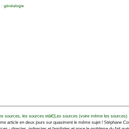
 :
généalogie
es sources, les sources etâ€¦Les sources (voire même les sources)
me article en deux jours sur quasiment le même sujet ! Stéphane C
ces : directes, indirectes et familiales et pose le problème du fait avé