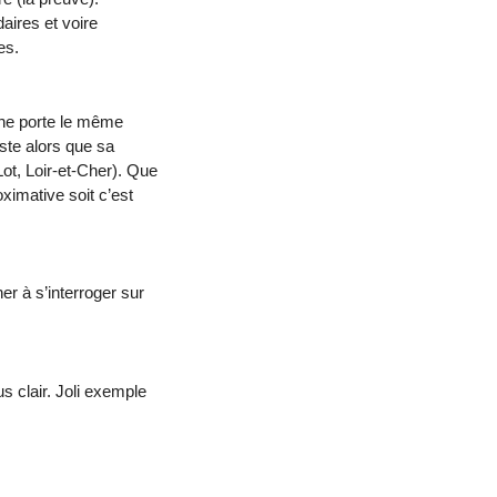
aires et voire
es.
onne porte le même
ste alors que sa
Lot, Loir-et-Cher). Que
ximative soit c’est
r à s’interroger sur
s clair. Joli exemple