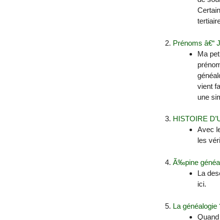
Certain
tertiai
Prénoms â€“ Je
Ma peti
prénom
généalo
vient f
une si
HISTOIRE D’
Avec l
les vér
Ã‰pine généal
La desc
ici.
La généalogie ?
Quand o