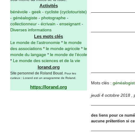
Activités
bénévole
-
geek
-
cycliste (cyclotouriste)
-
généalogiste
-
photographe
-
collectionneur
-
écrivain
-
enseignant
-
Diverses informations
Les mots clés
Le monde de l’astronomie
*
le monde
des associations
*
le monde agricole
*
le
monde du langage
*
le monde de l’école
*
Le monde des sciences et de la vie
lorand.org
Site personnel de Roland Bouat.
Pour les
curieux : Lorand est un anagramme de Roland.
Mots clés :
généalogist
https://lorand.org
jeudi 4 octobre 2018
,
des liens pour ce numér
aucune prétention si ce n