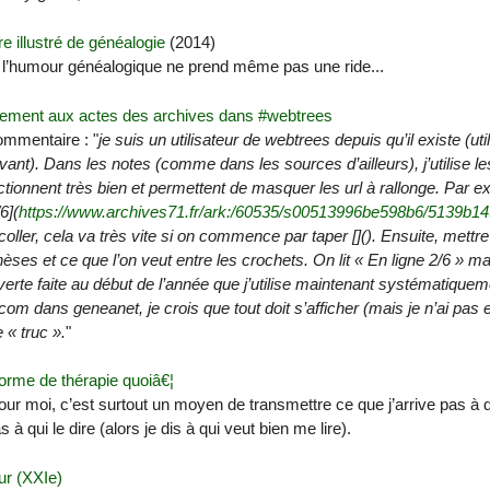
ire illustré de généalogie
(2014)
l’humour généalogique ne prend même pas une ride...
tement aux actes des archives dans #webtrees
mmentaire : "
je suis un utilisateur de webtrees depuis qu’il existe (u
ant). Dans les notes (comme dans les sources d’ailleurs), j’utilise 
ctionnent très bien et permettent de masquer les url à rallonge. Par ex
6](
https://www.archives71.fr/ark:/60535/s00513996be598b6/5139b1
coller, cela va très vite si on commence par taper [](). Ensuite, mettre l
èses et ce que l’on veut entre les crochets. On lit « En ligne 2/6 » mai
rte faite au début de l’année que j’utilise maintenant systématiqueme
om dans geneanet, je crois que tout doit s’afficher (mais je n’ai pas 
 « truc ».
"
orme de thérapie quoiâ€¦
our moi, c’est surtout un moyen de transmettre ce que j’arrive pas à d
s à qui le dire (alors je dis à qui veut bien me lire).
ur (XXIe)