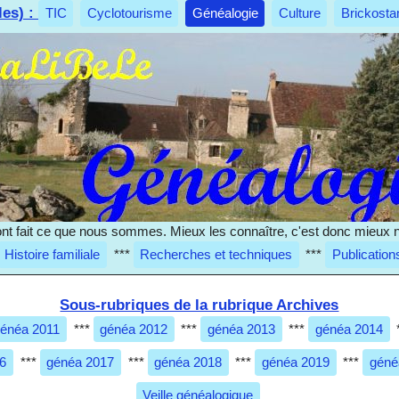
les) :
TIC
Cyclotourisme
Généalogie
Culture
Brickosta
nt fait ce que nous sommes. Mieux les connaître, c'est donc mieux 
Histoire familiale
***
Recherches et techniques
***
Publication
Sous-rubriques de la rubrique Archives
énéa 2011
***
généa 2012
***
généa 2013
***
généa 2014
6
***
généa 2017
***
généa 2018
***
généa 2019
***
géné
Veille généalogique