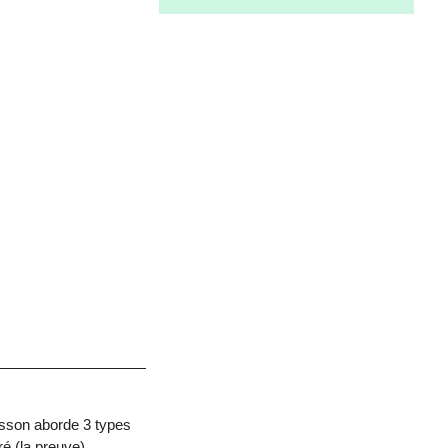
osson aborde 3 types
ré (la preuve).