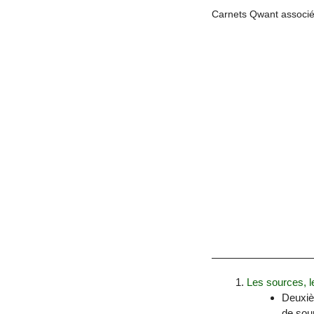
Carnets Qwant associé
Les sources, l
Deuxiè
de sour