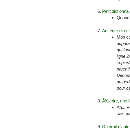
Petit dictionna
Quand 
Accéder direc
Mon co
auparav
qui fon
ligne 2/
copier/
parenth
Découve
du gedc
pour ce
Ã‰crire, une f
Ah... P
sais pa
Du droit d’aute