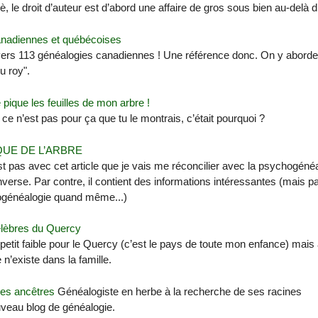
, le droit d’auteur est d’abord une affaire de gros sous bien au-delà d’u
anadiennes et québécoises
vers 113 généalogies canadiennes ! Une référence donc. On y aborde 
du roy".
pique les feuilles de mon arbre !
 ce n’est pas pour ça que tu le montrais, c’était pourquoi ?
QUE DE L’ARBRE
t pas avec cet article que je vais me réconcilier avec la psychogénéa
 inverse. Par contre, il contient des informations intéressantes (mais p
généalogie quand même...)
lèbres du Quercy
 petit faible pour le Quercy (c’est le pays de toute mon enfance) ma
 n’existe dans la famille.
es ancêtres
Généalogiste en herbe à la recherche de ses racines
veau blog de généalogie.