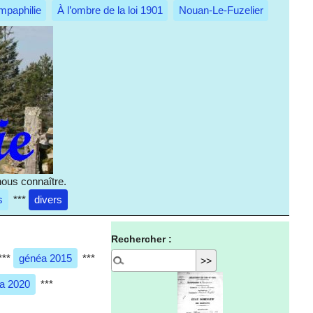
mpaphilie
À l’ombre de la loi 1901
Nouan-Le-Fuzelier
nous connaître.
s
***
divers
Rechercher :
***
généa 2015
***
a 2020
***