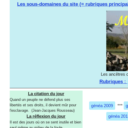
Les sous-domaines du site (= rubriques principa
Les ancêtres o
Rubriques :
La citation du jour
Quand un peuple ne défend plus ses
libertés et ses droits, il devient mûr pour
généa 2009
***
g
l'esclavage. (Jean-Jacques Rousseau)
généa 201
La réflexion du jour
Il est des jours où on se sent inutile et bien
seul même au milieu de la foule.