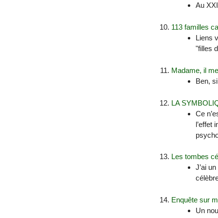
Au XXIè
113 familles c
Liens 
"filles 
Madame, il me 
Ben, si
LA SYMBOLI
Ce n’es
l’effet
psycho
Les tombes cé
J’ai un
célèbre
Enquête sur m
Un nou