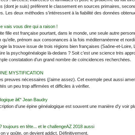
s (dont je suis) préfèrent le classement en sources primaires, second
res. Les deux méthodes s’intéressent à la fiabilité des données obtenu
 vais vous dire qui a raison !
te fille est française pourtant, dans le monde, une seule autre pers
 qu’elle, prénom aux consonances à la fois méditerranéenne et nordi
gie la trouve issue de trois régions bien françaises (Saône-et-Loire, 
aire la psychogénéalogie là-dedans ? Soit c’est une science très appro
mple constatation d’un grand nombre de coïncidences recherchées.
UNE MYSTIFICATION
es preuves nécessaires (j’aime assez). Cet exemple peut aussi amene
ités un peu trop affirmées et difficiles à vérifier.
ogique â€“ Jean Baudry
ription d’une épine généalogique est souvent une manière d’y voir plu
 toujours en tête... et le challengeAZ 2018 aussi
n y goûte, on devient addict. Définitivement.