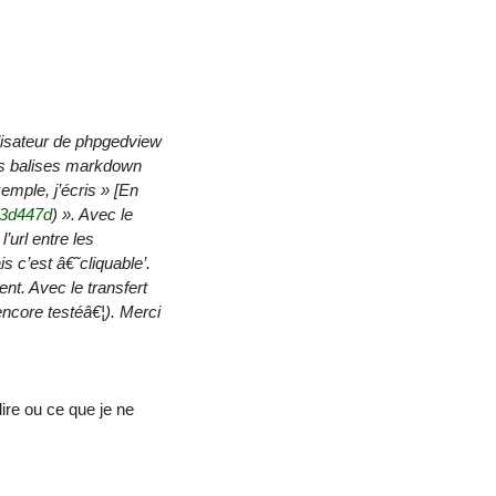
tilisateur de phpgedview
les balises markdown
emple, j’écris » [En
43d447d
) ». Avec le
’url entre les
s c’est â€˜cliquable’.
nt. Avec le transfert
encore testéâ€¦). Merci
ire ou ce que je ne