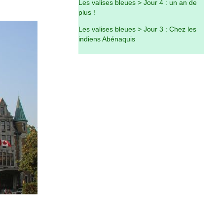
Les valises bleues > Jour 4 : un an de
plus !
Les valises bleues > Jour 3 : Chez les
indiens Abénaquis