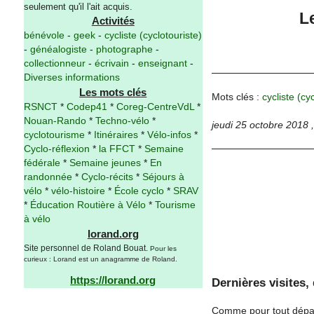
seulement qu'il l'ait acquis.
Le
Activités
bénévole
-
geek
-
cycliste (cyclotouriste)
-
généalogiste
-
photographe
-
collectionneur
-
écrivain
-
enseignant
-
Diverses informations
Les mots clés
Mots clés :
cycliste (cy
RSNCT
*
Codep41
*
Coreg-CentreVdL
*
Nouan-Rando
*
Techno-vélo
*
jeudi 25 octobre 2018
cyclotourisme
*
Itinéraires
*
Vélo-infos
*
Cyclo-réflexion
*
la FFCT
*
Semaine
fédérale
*
Semaine jeunes
*
En
randonnée
*
Cyclo-récits
*
Séjours à
vélo
*
vélo-histoire
*
École cyclo
*
SRAV
*
Éducation Routière à Vélo
*
Tourisme
à vélo
lorand.org
Site personnel de Roland Bouat.
Pour les
curieux : Lorand est un anagramme de Roland.
https://lorand.org
Dernières visites,
Comme pour tout départ,