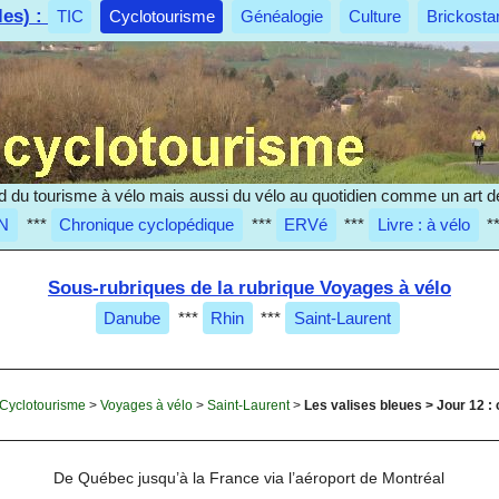
les) :
TIC
Cyclotourisme
Généalogie
Culture
Brickosta
d du tourisme à vélo mais aussi du vélo au quotidien comme un art de
N
***
Chronique cyclopédique
***
ERVé
***
Livre : à vélo
*
Sous-rubriques de la rubrique Voyages à vélo
Danube
***
Rhin
***
Saint-Laurent
Cyclotourisme
>
Voyages à vélo
>
Saint-Laurent
>
Les valises bleues > Jour 12 : c’
De Québec jusqu’à la France via l’aéroport de Montréal