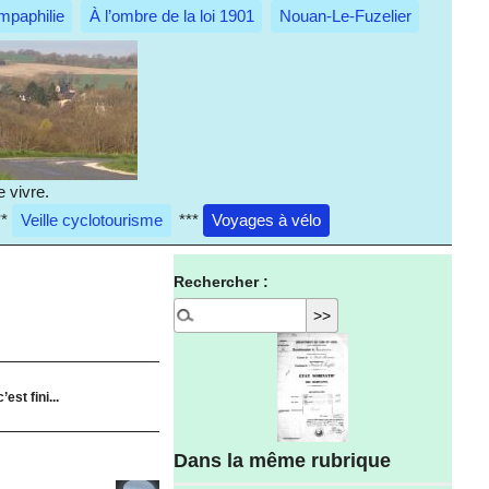
mpaphilie
À l’ombre de la loi 1901
Nouan-Le-Fuzelier
 vivre.
**
Veille cyclotourisme
***
Voyages à vélo
Rechercher :
est fini...
Dans la même rubrique