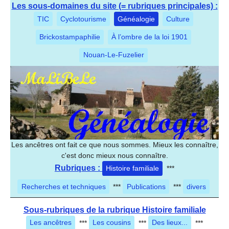
Les sous-domaines du site (= rubriques principales) :
TIC
Cyclotourisme
Généalogie
Culture
Brickostampaphilie
À l’ombre de la loi 1901
Nouan-Le-Fuzelier
Les ancêtres ont fait ce que nous sommes. Mieux les connaître,
c'est donc mieux nous connaître.
Rubriques :
Histoire familiale
***
Recherches et techniques
***
Publications
***
divers
Sous-rubriques de la rubrique Histoire familiale
Les ancêtres
***
Les cousins
***
Des lieux...
***