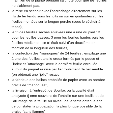
maintien de la plante pendant sa chute pour que les feuilles
ne s’abîment pas,
la mise en séchoir avec l’accrochage directement sur les
fils de fer tendu sous les toits ou sur en guirlandes sur les
ficelles montées sur la longue perche (sous le séchoir à
tabac),
le tri des feuilles sèches enlevées une à une du pied : 3
pour les feuilles basses, 3 pour les feuilles hautes puis les
feuilles médianes ; ce tri était suivi d’un deuxième en
fonction de la longueur des feuilles,
la confection des "manoques" de 24 feuilles : empilage une
à une des feuilles dans le creux formés par le pouce et
l’index et "attachage" avec la dernière feuille enroulée
autour du paquet réalisé par l’enroulement de l’ensemble
(on obtenait une "jolie" rosace,
la fabrique des ballots emballés de papier avec un nombre
précis de "manoques",
la livraison à l’entrepôt de Souillac où la qualité était
analysée (j eme souviens de l’entaille sur une feuille et de
l’allumage de la feuille au niveau de la fente obtenue afin
de constater la propagation la plus longue possible de la
braise (sans flamme).