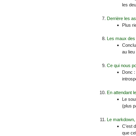
les deu
Derrière les a
Plus ri
Les maux de
Conclus
au lie
Ce qui nous p
Donc : 
introsp
En attendant 
Le sous
(plus p
Le markdown, 
C’est d
que cel