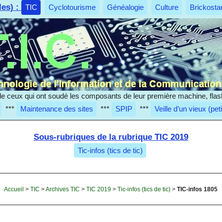
les) :
TIC
Cyclotourisme
Généalogie
Culture
Brickosta
e ceux qui ont soudé les composants de leur première machine, flas
***
Maintenance des sites
***
SPIP
***
Veille d’un vieux (pet
Sous-rubriques de la rubrique TIC 2019
Tic-infos (tics de tic)
Accueil
>
TIC
>
Archives TIC
>
TIC 2019
>
Tic-infos (tics de tic)
>
TIC-infos 1805