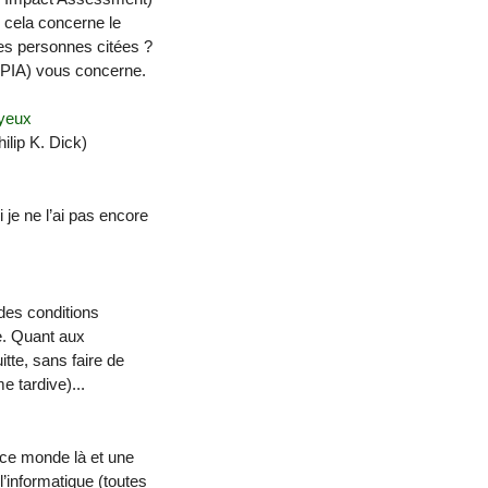
 cela concerne le
 des personnes citées ?
 DPIA) vous concerne.
 yeux
hilip K. Dick)
je ne l’ai pas encore
 des conditions
e. Quant aux
itte, sans faire de
e tardive)...
s ce monde là et une
l’informatique (toutes