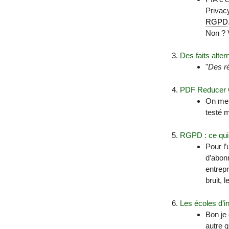
Privac
RGPD
Non ? V
Des faits alter
"
Des ré
PDF Reducer C
On me d
testé m
RGPD : ce qui 
Pour l’
d’abon
entrepr
bruit, 
Les écoles d’i
Bon je 
autre q