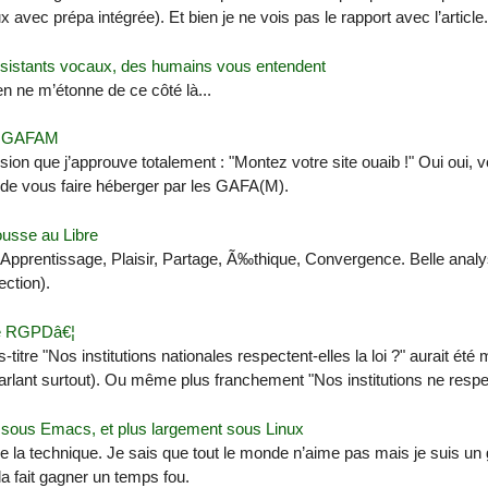
x avec prépa intégrée). Et bien je ne vois pas le rapport avec l’article..
ssistants vocaux, des humains vous entendent
en ne m’étonne de ce côté là...
s GAFAM
ion que j’approuve totalement : "Montez votre site ouaib !" Oui oui, v
u de vous faire héberger par les GAFA(M).
ousse au Libre
Apprentissage, Plaisir, Partage, Ã‰thique, Convergence. Belle analy
ection).
le RGPDâ€¦
-titre "Nos institutions nationales respectent-elles la loi ?" aurait été m
arlant surtout). Ou même plus franchement "Nos institutions ne respec
sous Emacs, et plus largement sous Linux
e la technique. Je sais que tout le monde n’aime pas mais je suis un 
a fait gagner un temps fou.