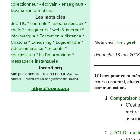
collectionneur
-
écrivain
-
enseignant
-
Diverses informations
Les mots clés
doc TIC
*
courriels
*
réseaux sociaux
*
chats
*
navigateurs
*
web & internet
*
informatique
*
Formation à distance
*
Mots clés :
lire
,
geek
Chatons
*
E-learning
*
Logiciel libre
*
vidéoconférence
*
Sécurité
*
courrielleurs
*
fil d’informations
*
dimanche 13 mai 2018
messagerie instantanée
lorand.org
Site personnel de Roland Bouat.
Pour les
17 liens pour ce numéro
curieux : Lorand est un anagramme de Roland.
tenir au courant, être 
communication.
https://lorand.org
Comparaison de
C’est p
mettre 
associ
#RGPD : metto
PIA c’