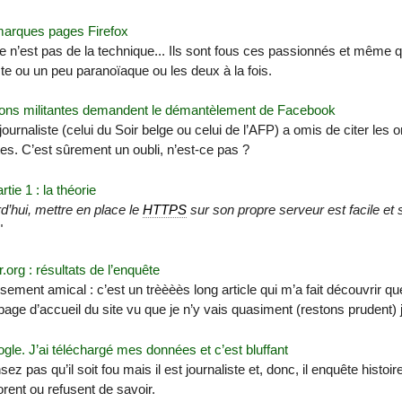
marques pages Firefox
e n’est pas de la technique... Ils sont fous ces passionnés et même 
ste ou un peu paranoïaque ou les deux à la fois.
ions militantes demandent le démantèlement de Facebook
journaliste (celui du Soir belge ou celui de l’AFP) a omis de citer les 
tes. C’est sûrement un oubli, n’est-ce pas ?
ie 1 : la théorie
d’hui, mettre en place le
HTTPS
sur son propre serveur est facile et 
"
.org : résultats de l’enquête
sement amical : c’est un trèèèès long article qui m’a fait découvrir q
page d’accueil du site vu que je n’y vais quasiment (restons prudent) 
le. J’ai téléchargé mes données et c’est bluffant
ez pas qu’il soit fou mais il est journaliste et, donc, il enquête histo
orent ou refusent de savoir.