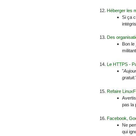
Héberger les 
Si ça c
intégri
Des organisat
Bon le 
militan
Le HTTPS - Part
"
Aujour
gratuit.
Refaire LinuxFr
Avertis
pas la 
Facebook, Goog
Ne pens
qui ign