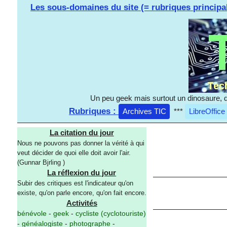
Les sous-domaines du site (= rubriques principa
Un peu geek mais surtout un dinosaure, d
Rubriques :
Archives TIC
***
LibreOffice
La citation du jour
Nous ne pouvons pas donner la vérité à qui
veut décider de quoi elle doit avoir l'air.
(Gunnar Bjrling )
La réflexion du jour
Subir des critiques est l'indicateur qu'on
existe, qu'on parle encore, qu'on fait encore.
Activités
bénévole
-
geek
-
cycliste (cyclotouriste)
-
généalogiste
-
photographe
-