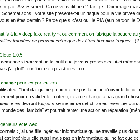
y Impact Assessment. Ca ne vous dit rien ? Tant pis. Dommage mais
. Schématisons : votre site présente-t-il un risque pour la vie privée
ous en êtes certain ? Parce que si c’est oui, le PIA (euh pardon, le
natifs à la « deep fake reality », ou comment on fabrique la poudre au
alités truquées ne peuvent créer que des êtres humains truqués.
" (P
loud 1.0.5
emande si souvent un tel outil que je vous propose celui-ci même si 
ais j’ai plutôt confiance en pcastuces.com
change pour les particuliers
utilisateur "lambda" qui ne prend même pas la peine d’ouvrir le fichier
nement pour en valider le contenu, cela ne changera pas grand chos
ises, elles devront toujours se méfier de cet utilisateur éventuel qui qu
le monde des "lambda" et pourrait tenter une action en réparation (mêm
ngénieurs et le web
connais : j’ai une fille ingénieur informatique qui ne travaille plus dan
ui est ingénieur elle aussi mais pas en informatique qui ne fait que de 