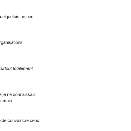
quelquefois un peu
organisations
surtout totalement
ue je ne connaissais
jamais.
ire de convaincre ceux