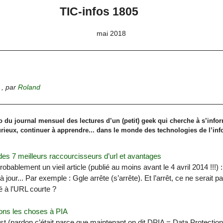
TIC-infos 1805
mai 2018
,
par
Roland
 du journal mensuel des lectures d’un (petit) geek qui cherche à s’infor
curieux, continuer à apprendre... dans le monde des technologies de l’inf
s 7 meilleurs raccourcisseurs d’url et avantages
robablement un vieil article (publié au moins avant le 4 avril 2014 !!!) : i
à jour... Par exemple : Ggle arrête (s’arrête). Et l’arrêt, ce ne serait pa
é à l’URL courte ?
ns les choses à PIA
est (pardon c’était parce que maintenant on dit DPIA = Data Protecti