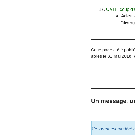
OVH : coup d’a
Adieu l
"diverg
Cette page a été publié
après le 31 mai 2018 (
Un message, u
Ce forum est modéré a p