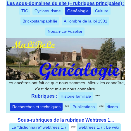
Les sous-domaines du site (= rubriques principales) :
TIC
Cyclotourisme
Généalogie
Culture
Brickostampaphilie
À l’ombre de la loi 1901
Nouan-Le-Fuzelier
Les ancêtres ont fait ce que nous sommes. Mieux les connaître,
c'est donc mieux nous connaître.
Rubriques :
Histoire familiale
***
Recherches et techniques
***
Publications
***
divers
Sous-rubriques de la rubrique Webtrees 1...
Le "dictionnaire" webtrees 1.7
***
webtrees 1.7 : Le wiki